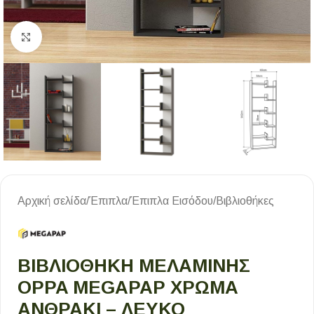
Κλικ για μεγέθυνση
Αρχική σελίδα
/
Έπιπλα
/
Έπιπλα Εισόδου
/
Βιβλιοθήκες
ΒΙΒΛΙΟΘΉΚΗ ΜΕΛΑΜΊΝΗΣ
OPPA MEGAPAP ΧΡΏΜΑ
ΑΝΘΡΑΚΊ – ΛΕΥΚΌ