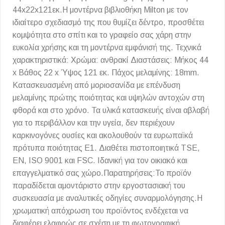
44x22x121εκ.Η μοντέρνα βιβλιοθήκη Milton με τον
ιδιαίτερο σχεδιασμό της που θυμίζει δέντρο, προσθέτει
κομψότητα στο σπίτι και το γραφείο σας χάρη στην
ευκολία χρήσης και τη μοντέρνα εμφάνισή της. Τεχνικά
χαρακτηριστικά: Χρώμα: ανθρακί Διαστάσεις: Μήκος 44
x Βάθος 22 x Ύψος 121 εκ. Πάχος μελαμίνης: 18mm.
Κατασκευασμένη από μοριοσανίδα με επένδυση
μελαμίνης πρώτης ποιότητας και υψηλών αντοχών στη
φθορά και στο χρόνο. Τα υλικά κατασκευής είναι αβλαβή
για το περιβάλλον και την υγεία, δεν περιέχουν
καρκινογόνες ουσίες και ακολουθούν τα ευρωπαϊκά
πρότυπα ποιότητας Ε1. Διαθέτει πιστοποιητικά TSE,
EN, ISO 9001 και FSC. Ιδανική για τον οικιακό και
επαγγελματικό σας χώρο.Παρατηρήσεις:Το προϊόν
παραδίδεται αμοντάριστο στην εργοστασιακή του
συσκευασία με αναλυτικές οδηγίες συναρμολόγησης.Η
χρωματική απόχρωση του προϊόντος ενδέχεται να
διαφέρει ελαφρώς σε σχέση με τη φωτογραφική