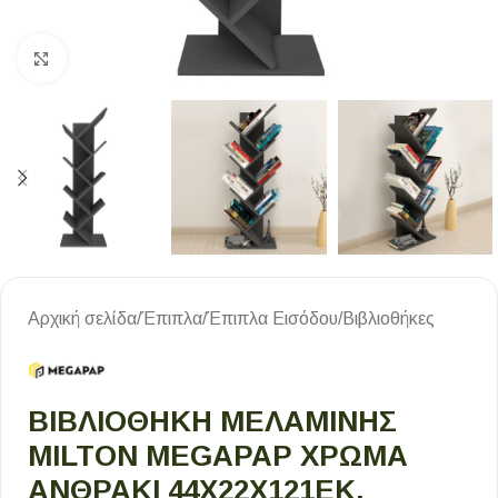
Κλικ για μεγέθυνση
Αρχική σελίδα
/
Έπιπλα
/
Έπιπλα Εισόδου
/
Βιβλιοθήκες
ΒΙΒΛΙΟΘΉΚΗ ΜΕΛΑΜΊΝΗΣ
MILTON MEGAPAP ΧΡΏΜΑ
ΑΝΘΡΑΚΊ 44X22X121ΕΚ.