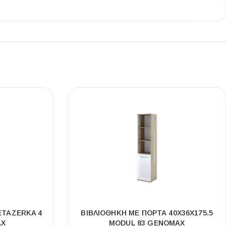
Ι NIGHT LUX MATT 60X120 ΠΡΩΤΗ
ΠΟΙΟΤΗΤΑ
αύρο ματ, μαρμάρινο εφέ, ρεκτιφιέ πλακίδιο πορσελάνης
ETAZERKA 4
ΒΙΒΛΙΟΘΉΚΗ ΜΕ ΠΌΡΤΑ 40X36X175.5
AX
MODUL 83 GENOMAX