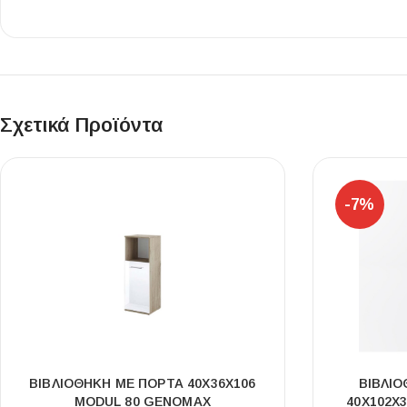
Επένδυσης Τοίχου
Ψηφίδες
Ειδικά Τεμάχια
Σχετικά Προϊόντα
-7%
ΒΙΒΛΙΟΘΉΚΗ ΜΕ ΠΌΡΤΑ 40X36X106
ΒΙΒΛΙ
MODUL 80 GENOMAX
40X102X