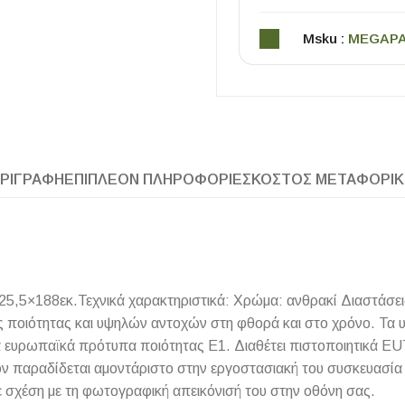
Msku :
MEGAP
ΡΙΓΡΑΦΉ
ΕΠΙΠΛΈΟΝ ΠΛΗΡΟΦΟΡΊΕΣ
ΚΌΣΤΟΣ ΜΕΤΑΦΟΡΙ
ΧΡΗΣΙΜΑ
Οδηγός Αγοράς Πλακιδίων
Υπολογισμός Αποστατών -Κλίπς
5,5×188εκ.Τεχνικά χαρακτηριστικά: Χρώμα: ανθρακί Διαστάσει
 ποιότητας και υψηλών αντοχών στη φθορά και στο χρόνο. Τα υλι
τα ευρωπαϊκά πρότυπα ποιότητας Ε1. Διαθέτει πιστοποιητικά EU
όν παραδίδεται αμοντάριστο στην εργοστασιακή του συσκευασία
 σχέση με τη φωτογραφική απεικόνισή του στην οθόνη σας.