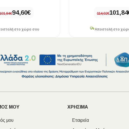
94,60
€
101,84
101,84
€
114,02
€
οστολή στο χώρο σου
Αποστολή στο χώρ
ΜΟΣ ΜΟΥ
ΧΡΗΣΙΜΑ
ός μου
Εταιρεία