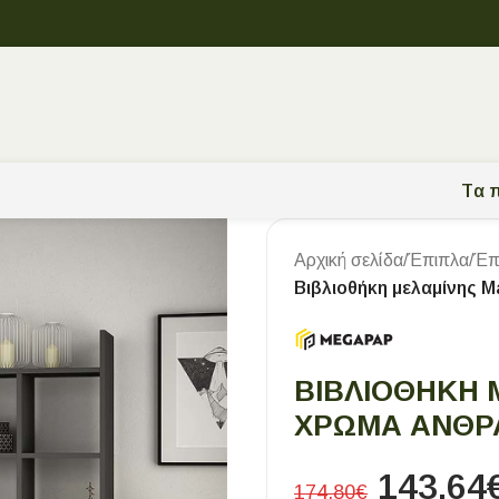
Tα π
Αρχική σελίδα
/
Έπιπλα
/
Έπ
Βιβλιοθήκη μελαμίνης 
ΒΙΒΛΙΟΘΉΚΗ
ΧΡΏΜΑ ΑΝΘΡΑΚ
143,64
174,80
€