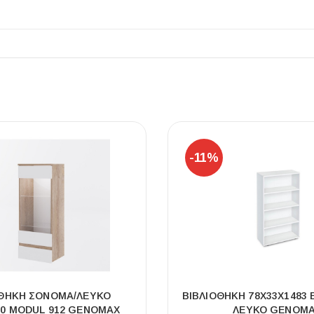
ΠΛΑΚΑΚ
Μοντέρνο μ
-11%
ΔΕΣ ΤΟ
ΟΘΉΚΗ ΣΌΝΟΜΑ/ΛΕΥΚΌ
ΒΙΒΛΙΟΘΉΚΗ 78X33X1483 
30 MODUL 912 GENOMAX
ΛΕΥΚΌ GENOM