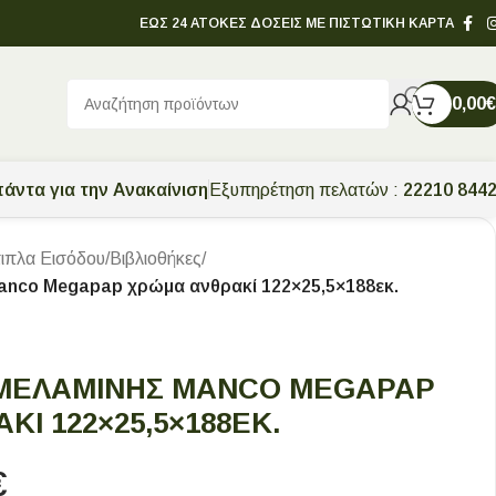
ΕΩΣ 24 ΑΤΟΚΕΣ ΔΟΣΕΙΣ ΜΕ ΠΙΣΤΩΤΙΚΗ ΚΑΡΤΑ
0,00
€
άντα για την Ανακαίνιση
Εξυπηρέτηση πελατών :
22210 844
ιπλα Εισόδου
/
Βιβλιοθήκες
/
Manco Megapap χρώμα ανθρακί 122×25,5×188εκ.
 ΜΕΛΑΜΊΝΗΣ MANCO MEGAPAP
Ί 122×25,5×188ΕΚ.
€