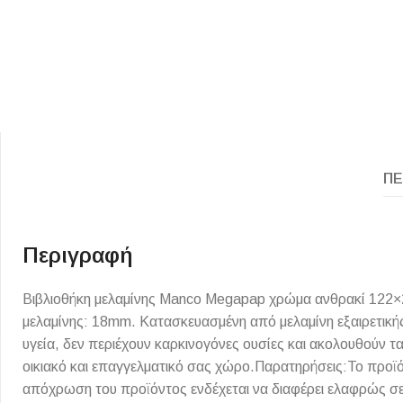
ΠΕ
ΕΙΔΟΣ ΠΛΑΚΙΔΙΩΝ
ΥΦΟΣ ΠΛΑΚΙΔΙΩΝ
Κουζίνας
Πέτρα
Περιγραφή
Εσωτερικού Χώρου
Ξύλο
Εξωτερικού Χώρου
Τσιμέντο
Βιβλιοθήκη μελαμίνης Manco Megapap χρώμα ανθρακί 122×2
μελαμίνης: 18mm. Κατασκευασμένη από μελαμίνη εξαιρετικής
Ντεκόρ - Μπάνιου
Μάρμαρο
υγεία, δεν περιέχουν καρκινογόνες ουσίες και ακολουθούν 
Τοίχου - Δαπέδου Μπάνιου
οικιακό και επαγγελματικό σας χώρο.Παρατηρήσεις:Το προϊ
Πισίνας
απόχρωση του προϊόντος ενδέχεται να διαφέρει ελαφρώς σε