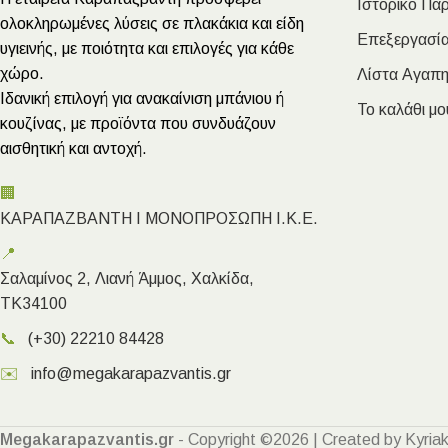
Ιστορικό Πα
ολοκληρωμένες λύσεις σε πλακάκια και είδη
Επεξεργασία
υγιεινής, με ποιότητα και επιλογές για κάθε
χώρο.
Λίστα Αγαπ
Ιδανική επιλογή για ανακαίνιση μπάνιου ή
Το καλάθι μο
κουζίνας, με προϊόντα που συνδυάζουν
αισθητική και αντοχή.
🏢
ΚΑΡΑΠΑΖΒΑΝΤΗ Ι ΜΟΝΟΠΡΟΣΩΠΗ Ι.Κ.Ε.
📍
Σαλαμίνος 2, Λιανή Άμμος, Χαλκίδα,
ΤΚ34100
📞
(+30) 22210 84428
✉️
info@megakarapazvantis.gr
Megakarapazvantis.gr
- Copyright ©2026 | Created by Kyriak