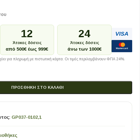
σου
12
24
VISA
Άτοκες δόσεις
Άτοκες δόσεις
από 500€ έως 999€
άνω των 1000€
Mastercard
ύει για πληρωμή με πιστωτική κάρτα. Οι τιμές περιλαμβάνουν ΦΠΑ 24%.
ΠΡΟΣΘΉΚΗ ΣΤΟ ΚΑΛΆΘΙ
ντος:
GP037-0102,1
λιοθήκες