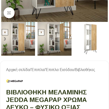
Κλικ για μεγέθυνση
Αρχική σελίδα
/
Έπιπλα
/
Έπιπλα Εισόδου
/
Βιβλιοθήκες
ΒΙΒΛΙΟΘΉΚΗ ΜΕΛΑΜΊΝΗΣ
JEDDA MEGAPAP ΧΡΏΜΑ
ΛΕΥΚΌ – ΦΥΣΙΚΌ ΟΞΙΆΣ