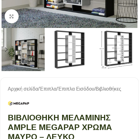
Κλικ για μεγέθυνση
Αρχική σελίδα
/
Έπιπλα
/
Έπιπλα Εισόδου
/
Βιβλιοθήκες
ΒΙΒΛΙΟΘΉΚΗ ΜΕΛΑΜΊΝΗΣ
AMPLE MEGAPAP ΧΡΏΜΑ
ΜΑΎΡΟ – ΛΕΥΚΌ