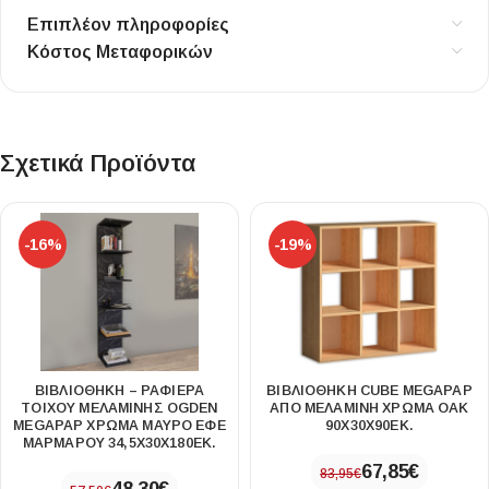
Επιπλέον πληροφορίες
Κόστος Μεταφορικών
Σχετικά Προϊόντα
-16%
-19%
ΒΙΒΛΙΟΘΉΚΗ – ΡΑΦΙΈΡΑ
ΒΙΒΛΙΟΘΉΚΗ CUBE MEGAPAP
ΤΟΊΧΟΥ ΜΕΛΑΜΊΝΗΣ OGDEN
ΑΠΌ ΜΕΛΑΜΊΝΗ ΧΡΏΜΑ OAK
MEGAPAP ΧΡΏΜΑ ΜΑΎΡΟ ΕΦΈ
90X30X90ΕΚ.
ΜΑΡΜΆΡΟΥ 34,5X30X180ΕΚ.
67,85
€
83,95
€