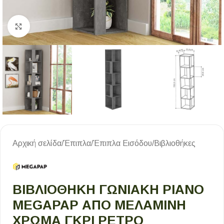
Κλικ για μεγέθυνση
Αρχική σελίδα
/
Έπιπλα
/
Έπιπλα Εισόδου
/
Βιβλιοθήκες
ΒΙΒΛΙΟΘΉΚΗ ΓΩΝΙΑΚΉ PIANO
MEGAPAP ΑΠΌ ΜΕΛΑΜΊΝΗ
ΧΡΏΜΑ ΓΚΡΙ ΡΕΤΡΌ