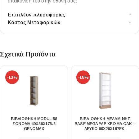
απεικόνισή του στην οθόνη σας.
Επιπλέον πληροφορίες
Κόστος Μεταφορικών
Σχετικά Προϊόντα
-13%
-18%
ΒΙΒΛΙΟΘΉΚΗ MODUL 58
ΒΙΒΛΙΟΘΉΚΗ ΜΕΛΑΜΊΝΗΣ
ΣΌΝΟΜΑ 40X36X175.5
BASE MEGAPAP ΧΡΏΜΑ OAK –
GENOMAX
ΛΕΥΚΌ 60X26X197ΕΚ.