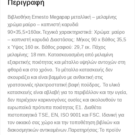
Περιγραφή
Βιβλιοθήκη Ernesto Megapap μεταλλική – μελαμίνης
χρώμα μαύρο – καπνιστή καρυδιά
90×35,5×160εκ.Τεχνικά χαρακτηριστικά: Χρώμα: μαύρο
– καπνιστή καρυδιά Διαστάσεις: Μήκος 90 x Βάθος 35,5
x Ύψος 160 εκ. Βάθος ραφιού: 29,7 εκ. Πάχος
μελαμίνης: 18 mm. Κατασκευασμένη από μελαμίνη
εξαιρετικής ποιότητας και μέταλλο υψηλών αντοχών στη
φθορά και στο χρόνο. Το μέταλλο κατασκευής δεν
σκουριάζει και είναι βαμμένο με ανθεκτική στις
γρατσουνιές ηλεκτροστατική βαφή πούδρας. Τα υλικά
κατασκευής είναι αβλαβή για το περιβάλλον και την υγεία,
δεν περιέχουν καρκινογόνες ουσίες και ακολουθούν τα
ευρωπαϊκά πρότυπα ποιότητας Ε1. Διαθέτει
πιστοποιητικά TSE, EN, ISO 9001 και FSC. Ιδανική για
τον οικιακό σας χώρο και την τοποθέτηση βιβλιών και
διακοσμητικών αντικειμένων.Παρατηρήσεις:Το προϊόν