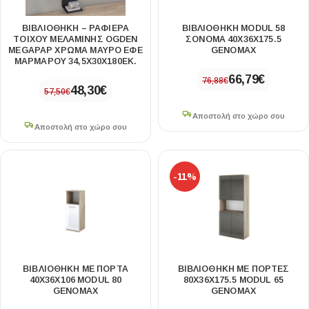
ΒΙΒΛΙΟΘΉΚΗ – ΡΑΦΙΈΡΑ
ΒΙΒΛΙΟΘΉΚΗ MODUL 58
ΤΟΊΧΟΥ ΜΕΛΑΜΊΝΗΣ OGDEN
ΣΌΝΟΜΑ 40X36X175.5
MEGAPAP ΧΡΏΜΑ ΜΑΎΡΟ ΕΦΈ
GENOMAX
ΜΑΡΜΆΡΟΥ 34,5X30X180ΕΚ.
66,79
€
76,88
€
48,30
€
57,50
€
Αποστολή στο χώρο σου
Αποστολή στο χώρο σου
-11%
ΒΙΒΛΙΟΘΉΚΗ ΜΕ ΠΌΡΤΑ
ΒΙΒΛΙΟΘΉΚΗ ΜΕ ΠΌΡΤΕΣ
40X36X106 MODUL 80
80X36X175.5 MODUL 65
GENOMAX
GENOMAX