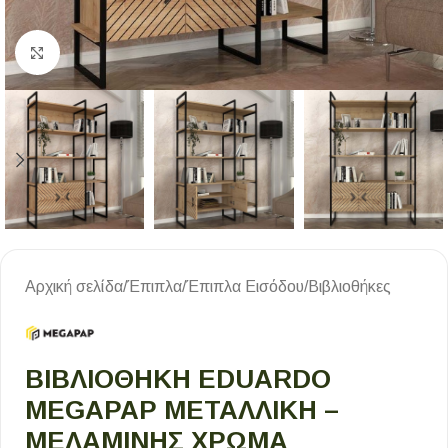
Κλικ για μεγέθυνση
Αρχική σελίδα
/
Έπιπλα
/
Έπιπλα Εισόδου
/
Βιβλιοθήκες
ΒΙΒΛΙΟΘΉΚΗ EDUARDO
MEGAPAP ΜΕΤΑΛΛΙΚΉ –
ΜΕΛΑΜΊΝΗΣ ΧΡΏΜΑ