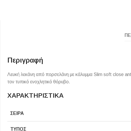
ΠΕ
Περιγραφή
ΕΙΔΟΣ ΠΛΑΚΙΔΙΩΝ
ΥΦΟΣ ΠΛΑΚΙΔΙΩΝ
Λευκή λεκάνη από πορσελάνη με κάλυμμα Slim soft close an
Κουζίνας
Πέτρα
τον τυπικό ενοχλητικό θόρυβο.
Εσωτερικού Χώρου
Ξύλο
ΧΑΡΑΚΤΗΡΙΣΤΙΚΑ
Εξωτερικού Χώρου
Τσιμέντο
Ντεκόρ - Μπάνιου
Μάρμαρο
ΣΕΙΡΆ
Τοίχου - Δαπέδου Μπάνιου
Πισίνας
ΤΎΠΟΣ