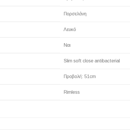
Πορσελάνη
Λευκό
ΠΛΑΚΑΚ
Ναι
Μοντέρνο μ
Slim soft close antibacterial
ΔΕΣ ΤΟ
Προβολή: 51cm
Rimless