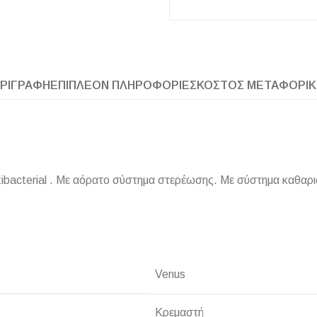
ΡΙΓΡΑΦΉ
ΕΠΙΠΛΈΟΝ ΠΛΗΡΟΦΟΡΊΕΣ
ΚΌΣΤΟΣ ΜΕΤΑΦΟΡΙ
ΧΡΗΣΙΜΑ
tibacterial . Με αόρατο σύστημα στερέωσης. Με σύστημα καθαρ
Οδηγός Αγοράς Πλακιδίων
Υπολογισμός Αποστατών -Κλίπς
Venus
Κρεμαστή