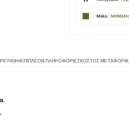
Msku :
M0061R
ΡΙΓΡΑΦΉ
ΕΠΙΠΛΈΟΝ ΠΛΗΡΟΦΟΡΊΕΣ
ΚΌΣΤΟΣ ΜΕΤΑΦΟΡΙ
ΧΡΗΣΙΜΑ
Οδηγός Αγοράς Πλακιδίων
Υπολογισμός Αποστατών -Κλίπς
a.
a.