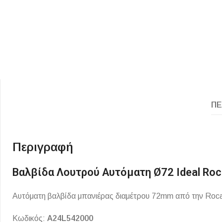
ΠΕ
ΕΙΔΟΣ ΠΛΑΚΙΔΙΩΝ
ΥΦΟΣ ΠΛΑΚΙΔΙΩΝ
Κουζίνας
Πέτρα
Περιγραφή
Εσωτερικού Χώρου
Ξύλο
Εξωτερικού Χώρου
Τσιμέντο
Βαλβίδα Λουτρού Αυτόματη Ø72 Ideal Roc
Ντεκόρ - Μπάνιου
Μάρμαρο
Αυτόματη βαλβίδα μπανιέρας διαμέτρου 72mm από την Roc
Τοίχου - Δαπέδου Μπάνιου
Πισίνας
Κωδικός:
A24L542000