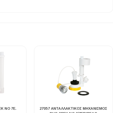
Ι NIGHT LUX MATT 60X120 ΠΡΩΤΗ
ΠΟΙΟΤΗΤΑ
αύρο ματ, μαρμάρινο εφέ, ρεκτιφιέ πλακίδιο πορσελάνης
K ΝΟ 7Ε.
27057 ΑΝΤΑΛΛΑΚΤΙΚΌΣ ΜΗΧΑΝΙΣΜΌΣ