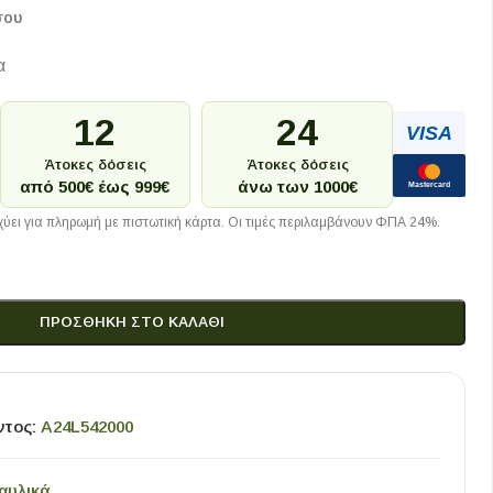
σου
α
12
24
VISA
Άτοκες δόσεις
Άτοκες δόσεις
από 500€ έως 999€
άνω των 1000€
Mastercard
ύει για πληρωμή με πιστωτική κάρτα. Οι τιμές περιλαμβάνουν ΦΠΑ 24%.
ΠΡΟΣΘΉΚΗ ΣΤΟ ΚΑΛΆΘΙ
ντος:
A24L542000
αυλικά