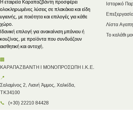
Η εταιρεία Καραπαζβάντη προσφέρει
Ιστορικό Πα
ολοκληρωμένες λύσεις σε πλακάκια και είδη
Επεξεργασία
υγιεινής, με ποιότητα και επιλογές για κάθε
χώρο.
Λίστα Αγαπ
Ιδανική επιλογή για ανακαίνιση μπάνιου ή
Το καλάθι μο
κουζίνας, με προϊόντα που συνδυάζουν
αισθητική και αντοχή.
🏢
ΚΑΡΑΠΑΖΒΑΝΤΗ Ι ΜΟΝΟΠΡΟΣΩΠΗ Ι.Κ.Ε.
📍
Σαλαμίνος 2, Λιανή Άμμος, Χαλκίδα,
ΤΚ34100
📞
(+30) 22210 84428
✉️
info@megakarapazvantis.gr
Megakarapazvantis.gr
- Copyright ©2026 | Created by Kyriak