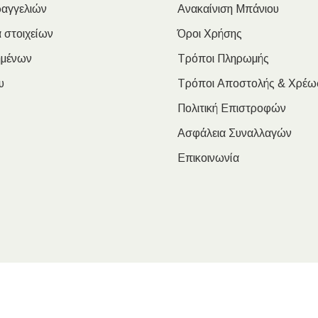
ραγγελιών
Ανακαίνιση Μπάνιου
 στοιχείων
Όροι Χρήσης
ημένων
Τρόποι Πληρωμής
υ
Τρόποι Αποστολής & Χρέω
Πολιτική Επιστροφών
Ασφάλεια Συναλλαγών
Επικοινωνία
oulakis Nikolaos