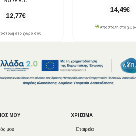
ΝO 7Ε Β.Τ.
14,49
€
12,77
€
Αποστολή στο χώρ
οστολή στο χώρο σου
ΜΟΣ ΜΟΥ
ΧΡΗΣΙΜΑ
ός μου
Εταιρεία