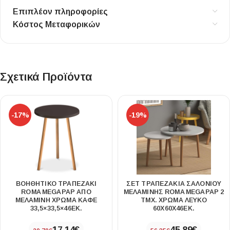
Επιπλέον πληροφορίες
Κόστος Μεταφορικών
Σχετικά Προϊόντα
-17%
-19%
ΒΟΗΘΗΤΙΚΌ ΤΡΑΠΕΖΆΚΙ
ΣΕΤ ΤΡΑΠΕΖΆΚΙΑ ΣΑΛΟΝΙΟΎ
ROMA MEGAPAP ΑΠΌ
ΜΕΛΑΜΊΝΗΣ ROMA MEGAPAP 2
ΜΕΛΑΜΊΝΗ ΧΡΏΜΑ ΚΑΦΈ
ΤΜΧ. ΧΡΏΜΑ ΛΕΥΚΌ
33,5×33,5×46ΕΚ.
60X60X46ΕΚ.