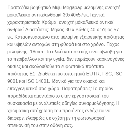
Τραπεζάκι βοηθητικό Muju Megapap μελαμίνης ανοιχτή
μόκα/λευκό αντικέ/ανθρακί 30x40x57εκ.Τεχνικά
χαρακτηριστικά: Χρώμα: ανοιχτή μόκα/λευκό αντικέ/
ανθρακί Διαστάσεις: Μήκος 30 x Βάθος 40 x Ύψος 57
εκ. Κατασκευασμένο από μελαμίνη εξαιρετικής ποιότητας
και υψηλών αντοχών στη φθορά και στο χρόνο. Πάχος
μελαμίνης: 18mm. Τα υλικά κατασκευής είναι αβλαβή για
το περιβάλλον και την υγεία, δεν περιέχουν καρκινογόνες
ουσίες και ακολουθούν τα ευρωπαϊκά πρότυπα
ποιότητας Ε1. Διαθέτει πιστοποιητικά EUTR, FSC, ISO
9001 και ISO 14001. Ιδανικό για τον οικιακό και
επαγγελματικό σας χώρο. Παρατηρήσεις:Το προϊόν
παραδίδεται αμοντάριστο στην εργοστασιακή του
συσκευασία με αναλυτικές οδηγίες συναρμολόγησης.Η
χρωματική απόχρωση του προϊόντος ενδέχεται να
διαφέρει ελαφρώς σε σχέση με τη φωτογραφική
απεικόνισή του στην οθόνη σας.