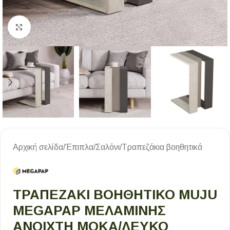
Κλικ για μεγέθυνση
Αρχική σελίδα
/
Έπιπλα
/
Σαλόνι
/
Τραπεζάκια βοηθητικά
ΤΡΑΠΕΖΆΚΙ ΒΟΗΘΗΤΙΚΌ MUJU
MEGAPAP ΜΕΛΑΜΊΝΗΣ
ΑΝΟΙΧΤΉ ΜΌΚΑ/ΛΕΥΚΌ