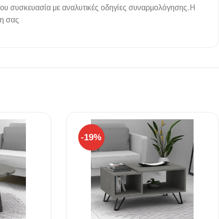
 του συσκευασία με αναλυτικές οδηγίες συναρμολόγησης.Η
νη σας
Ι NIGHT LUX MATT 60X120 ΠΡΩΤΗ
ΠΟΙΟΤΗΤΑ
αύρο ματ, μαρμάρινο εφέ, ρεκτιφιέ πλακίδιο πορσελάνης
-19%