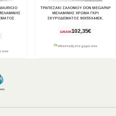
MAURICIO
ΤΡΑΠΕΖΆΚΙ ΣΑΛΟΝΙΟΎ DON MEGAPAP
ΜΕΛΑΜΊΝΗΣ
ΜΕΛΑΜΊΝΗΣ ΧΡΏΜΑ ΓΚΡΙ
ΈΜΑΤΟΣ
ΣΚΥΡΟΔΈΜΑΤΟΣ 90X55X44ΕΚ.
102,35
€
126,50
€
€
Αποστολή στο χώρο σου
ο σου