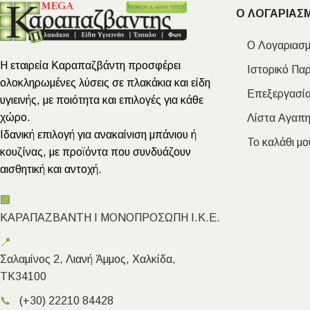
Ο ΛΟΓΑΡΙΑΣ
Ο Λογαριασμ
Η εταιρεία Καραπαζβάντη προσφέρει
Ιστορικό Πα
ολοκληρωμένες λύσεις σε πλακάκια και είδη
Επεξεργασία
υγιεινής, με ποιότητα και επιλογές για κάθε
χώρο.
Λίστα Αγαπ
Ιδανική επιλογή για ανακαίνιση μπάνιου ή
Το καλάθι μο
κουζίνας, με προϊόντα που συνδυάζουν
αισθητική και αντοχή.
🏢
ΚΑΡΑΠΑΖΒΑΝΤΗ Ι ΜΟΝΟΠΡΟΣΩΠΗ Ι.Κ.Ε.
📍
Σαλαμίνος 2, Λιανή Άμμος, Χαλκίδα,
ΤΚ34100
📞
(+30) 22210 84428