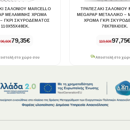
ΚΙ ΣΑΛΟΝΙΟΎ MARCELLO
ΤΡΑΠΕΖΆΚΙ ΣΑΛΟΝΙΟΎ 
AP ΜΕΛΑΜΊΝΗΣ ΧΡΏΜΑ
MEGAPAP ΜΕΤΑΛΛΙΚΌ – 
– ΓΚΡΙ ΣΚΥΡΟΔΈΜΑΤΟΣ
ΧΡΏΜΑ ΓΚΡΙ ΣΚΥΡΟΔ
110X55X48ΕΚ.
78X78X43ΕΚ.
79,35
€
97,75
96,60
€
119,60
€
οστολή στο χώρο σου
Αποστολή στο χώρ