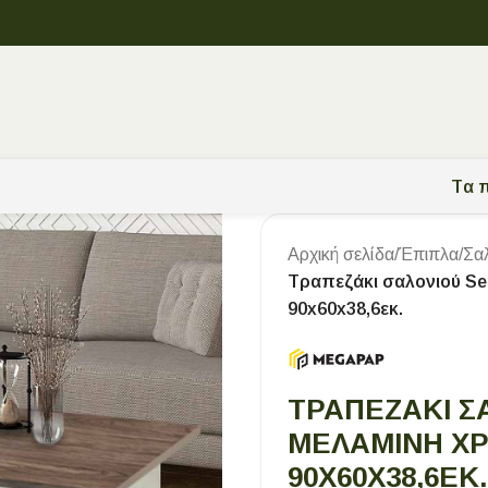
Tα π
Αρχική σελίδα
/
Έπιπλα
/
Σα
Τραπεζάκι σαλονιού Se
90x60x38,6εκ.
ΤΡΑΠΕΖΆΚΙ Σ
ΜΕΛΑΜΊΝΗ ΧΡ
90X60X38,6ΕΚ.