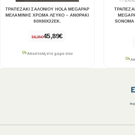
ΤΡΑΠΕΖΆΚΙ ΣΑΛΟΝΙΟΎ HOLA MEGAPAP
ΤΡΑΠΕΖΆ
ΜΕΛΑΜΊΝΗΣ ΧΡΏΜΑ ΛΕΥΚΌ – ΑΝΘΡΑΚΊ
MEGAP
60X60X32ΕΚ.
SONOMA 
45,89
€
56,35
€
Αποστολή στο χώρο σου
Απ