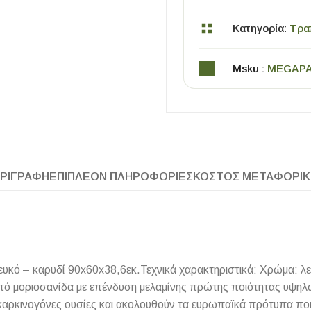
Κατηγορία:
Τρα
Msku :
MEGAP
ΧΡΗΣΙΜΑ
ΡΙΓΡΑΦΉ
ΕΠΙΠΛΈΟΝ ΠΛΗΡΟΦΟΡΊΕΣ
ΚΌΣΤΟΣ ΜΕΤΑΦΟΡΙ
Οδηγός Αγοράς Πλακιδίων
Υπολογισμός Αποστατών -Κλίπς
κό – καρυδί 90x60x38,6εκ.Τεχνικά χαρακτηριστικά: Χρώμα: λε
ό μοριοσανίδα με επένδυση μελαμίνης πρώτης ποιότητας υψηλώ
υν καρκινογόνες ουσίες και ακολουθούν τα ευρωπαϊκά πρότυπα π