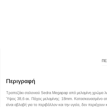
ΕΙΔΟΣ ΠΛΑΚΙΔΙΩΝ
ΥΦΟΣ ΠΛΑΚΙΔΙΩΝ
ΠΕ
Κουζίνας
Πέτρα
Εσωτερικού Χώρου
Ξύλο
Εξωτερικού Χώρου
Τσιμέντο
Περιγραφή
Ντεκόρ - Μπάνιου
Μάρμαρο
Τραπεζάκι σαλονιού Sedra Megapap από μελαμίνη χρώμα λευ
Τοίχου - Δαπέδου Μπάνιου
Ύψος 38,6 εκ. Πάχος μελαμίνης: 18mm. Κατασκευασμένο απ
Πισίνας
είναι αβλαβή για το περιβάλλον και την υγεία, δεν περιέχο