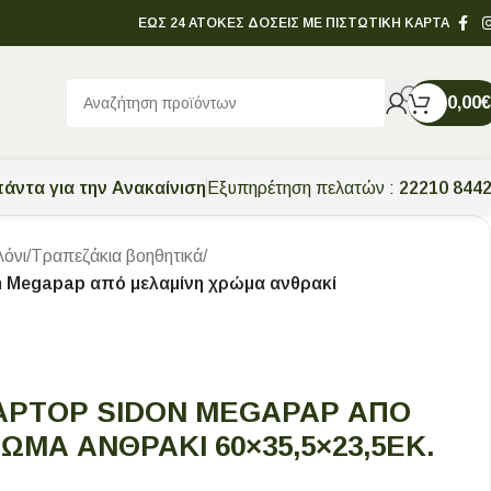
ΕΩΣ 24 ΑΤΟΚΕΣ ΔΟΣΕΙΣ ΜΕ ΠΙΣΤΩΤΙΚΗ ΚΑΡΤΑ
0,00
€
άντα για την Ανακαίνιση
Εξυπηρέτηση πελατών :
22210 844
λόνι
/
Τραπεζάκια βοηθητικά
/
n Megapap από μελαμίνη χρώμα ανθρακί
APTOP SIDON MEGAPAP ΑΠΌ
ΜΑ ΑΝΘΡΑΚΊ 60×35,5×23,5ΕΚ.