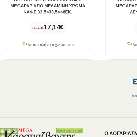
MEGAPAP ΑΠΌ ΜΕΛΑΜΊΝΗ ΧΡΏΜΑ
MEGAPAP
ΚΑΦΈ 33,5×33,5×46ΕΚ.
ΛΕ
17,14
€
20,70
€
Αποστολή στο χώρο σου
Απ
Ο ΛΟΓΑΡΙΑΣ