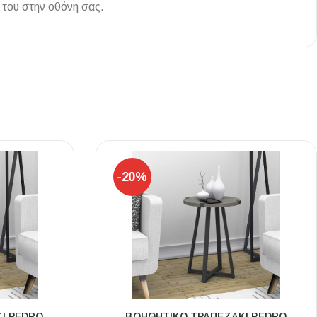
 του στην οθόνη σας.
Ι NIGHT LUX MATT 60X120 ΠΡΩΤΗ
ΠΟΙΟΤΗΤΑ
αύρο ματ, μαρμάρινο εφέ, ρεκτιφιέ πλακίδιο πορσελάνης
-20%
Ι PEDRO
ΒΟΗΘΗΤΙΚΌ ΤΡΑΠΕΖΆΚΙ PEDRO