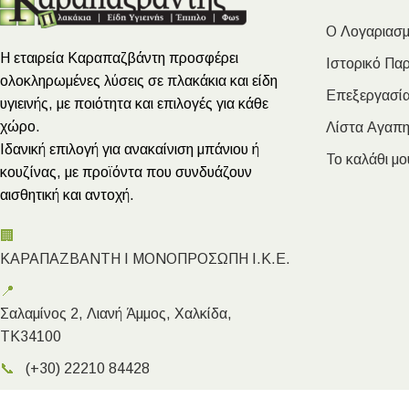
Ο Λογαριασμ
Η εταιρεία Καραπαζβάντη προσφέρει
Ιστορικό Πα
ολοκληρωμένες λύσεις σε πλακάκια και είδη
Επεξεργασία
υγιεινής, με ποιότητα και επιλογές για κάθε
χώρο.
Λίστα Αγαπ
Ιδανική επιλογή για ανακαίνιση μπάνιου ή
Το καλάθι μο
κουζίνας, με προϊόντα που συνδυάζουν
αισθητική και αντοχή.
🏢
ΚΑΡΑΠΑΖΒΑΝΤΗ Ι ΜΟΝΟΠΡΟΣΩΠΗ Ι.Κ.Ε.
📍
Σαλαμίνος 2, Λιανή Άμμος, Χαλκίδα,
ΤΚ34100
📞
(+30) 22210 84428
✉️
info@megakarapazvantis.gr