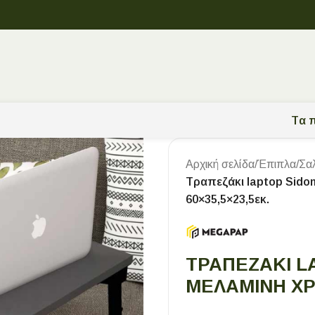
Tα π
Αρχική σελίδα
/
Έπιπλα
/
Σα
Τραπεζάκι laptop Sido
60×35,5×23,5εκ.
ΤΡΑΠΕΖΆΚΙ L
ΜΕΛΑΜΊΝΗ ΧΡΏ