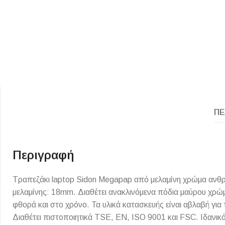
ΠΕ
ΕΙΔΟΣ ΠΛΑΚΙΔΙΩΝ
ΥΦΟΣ ΠΛΑΚΙΔΙΩΝ
Κουζίνας
Πέτρα
Εσωτερικού Χώρου
Ξύλο
Περιγραφή
Εξωτερικού Χώρου
Τσιμέντο
Τραπεζάκι laptop Sidon Megapap από μελαμίνη χρώμα ανθρα
Ντεκόρ - Μπάνιου
Μάρμαρο
μελαμίνης: 18mm. Διαθέτει ανακλινόμενα πόδια μαύρου χρ
Τοίχου - Δαπέδου Μπάνιου
φθορά και στο χρόνο. Τα υλικά κατασκευής είναι αβλαβή για
Πισίνας
Διαθέτει πιστοποιητικά TSE, EN, ISO 9001 και FSC. Ιδανικ