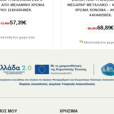
 ΑΠΌ ΜΕΛΑΜΊΝΗ ΧΡΏΜΑ
MEGAPAP ΜΕΤΑΛΛΙΚΌ – 
ΥΚΌ 116X46X46ΕΚ.
ΧΡΏΜΑ SONOMA – Α
44X44X58ΕΚ.
57,39
€
72,45
€
68,89
€
86,25
€
οστολή στο χώρο σου
Αποστολή στο χώρ
ΜΟΣ ΜΟΥ
ΧΡΗΣΙΜΑ