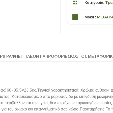
Κατηγορία:
Τρα
Msku :
MEGAP
ΡΙΓΡΑΦΉ
ΕΠΙΠΛΈΟΝ ΠΛΗΡΟΦΟΡΊΕΣ
ΚΌΣΤΟΣ ΜΕΤΑΦΟΡΙ
ΧΡΗΣΙΜΑ
Οδηγός Αγοράς Πλακιδίων
Υπολογισμός Αποστατών -Κλίπς
κί 60×35,5×23,5εκ.Τεχνικά χαρακτηριστικά: Χρώμα: ανθρακί Δ
ώματος. Κατασκευασμένο από μοριοσανίδα με επένδυση μελαμίν
 το περιβάλλον και την υγεία, δεν περιέχουν καρκινογόνες ουσί
ό για τον οικιακό και επαγγελματικό σας χώρο.Παρατηρήσεις:Το