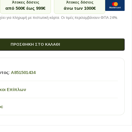
Άτοκες δόσεις
Άτοκες δόσεις
από 500€ έως 999€
άνω των 1000€
Mastercard
ύει για πληρωμή με πιστωτική κάρτα. Οι τιμές περιλαμβάνουν ΦΠΑ 24%.
ΠΡΟΣΘΉΚΗ ΣΤΟ ΚΑΛΆΘΙ
ντος:
A851501434
κοι Επίπλων
oc