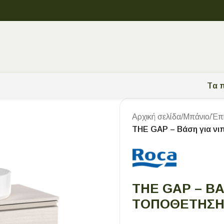
Tα π
Αρχική σελίδα
/
Μπάνιο
/
Έπ
THE GAP – Βάση για νι
THE GAP – Β
ΤΟΠΟΘΈΤΗΣΗ