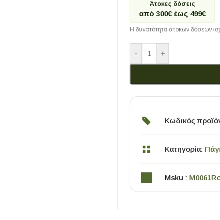
Άτοκες δόσεις
από 300€ έως 499€
Η δυνατότητα άτοκων δόσεων ισχ
-
+
ΧΡΗΣΙΜΑ
Κωδικός προϊό
Οδηγός Αγοράς Πλακιδίων
Υπολογισμός Αποστατών -Κλίπς
Κατηγορία:
Πάγ
Msku :
M0061R