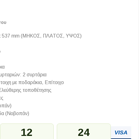
σου
 x 537 mm (ΜΗΚΟΣ, ΠΛΑΤΟΣ, ΥΨΟΣ)
ό
ια
υρταριών: 2 συρτάρια
οιχη με ποδαράκια, Επίτοιχο
 Ελεύθερης τοποθέτησης
ες
οπάν)
δα (Νοβοπάν)
12
24
VISA