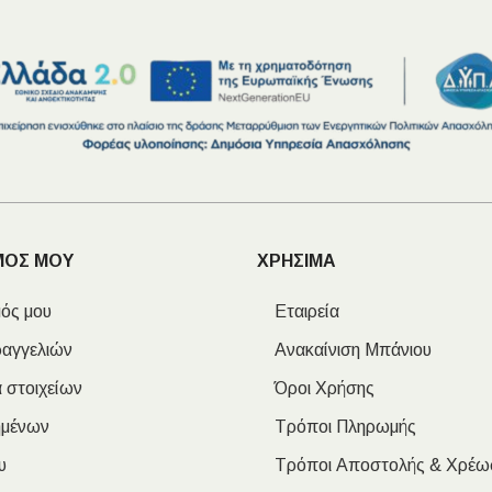
ΜΟΣ ΜΟΥ
ΧΡΗΣΙΜΑ
ός μου
Εταιρεία
ραγγελιών
Ανακαίνιση Μπάνιου
 στοιχείων
Όροι Χρήσης
ημένων
Τρόποι Πληρωμής
υ
Τρόποι Αποστολής & Χρέω