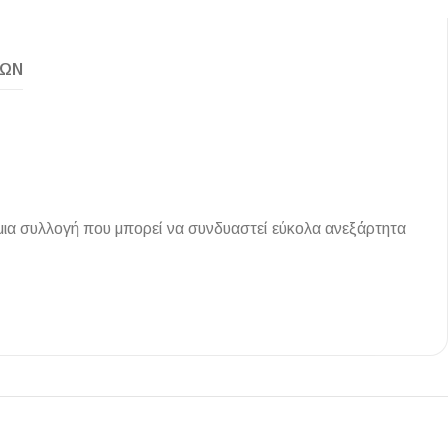
ΚΏΝ
Ι NIGHT LUX MATT 60X120 ΠΡΩΤΗ
ΠΟΙΟΤΗΤΑ
αύρο ματ, μαρμάρινο εφέ, ρεκτιφιέ πλακίδιο πορσελάνης
 μια συλλογή που μπορεί να συνδυαστεί εύκολα ανεξάρτητα