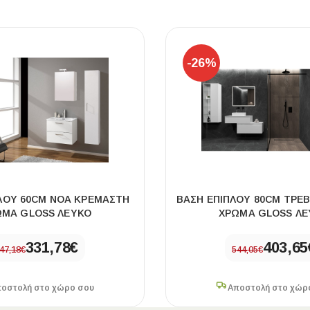
-26%
ΛΟΥ 60CM ΝΟΑ ΚΡΕΜΑΣΤΗ
ΒΑΣΗ ΕΠΙΠΛΟΥ 80CM ΤΡΕ
ΩΜΑ GLOSS ΛΕΥΚΟ
ΧΡΩΜΑ GLOSS ΛΕ
331,78
€
403,65
47,18
€
544,05
€
οστολή στο χώρο σου
Αποστολή στο χώρ