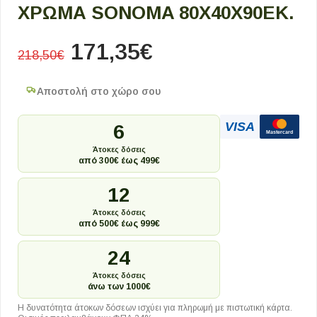
ΧΡΏΜΑ SONOMA 80X40X90ΕΚ.
171,35
€
218,50
€
Αποστολή στο χώρο σου
VISA
6
Mastercard
Άτοκες δόσεις
από 300€ έως 499€
12
Άτοκες δόσεις
από 500€ έως 999€
24
Άτοκες δόσεις
άνω των 1000€
Η δυνατότητα άτοκων δόσεων ισχύει για πληρωμή με πιστωτική κάρτα.