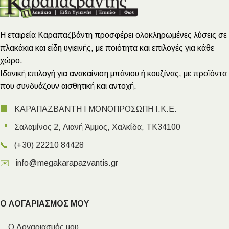
Η εταιρεία Καραπαζβάντη προσφέρει ολοκληρωμένες λύσεις σε
πλακάκια και είδη υγιεινής, με ποιότητα και επιλογές για κάθε
χώρο.
Ιδανική επιλογή για ανακαίνιση μπάνιου ή κουζίνας, με προϊόντα
που συνδυάζουν αισθητική και αντοχή.
🏢
ΚΑΡΑΠΑΖΒΑΝΤΗ Ι ΜΟΝΟΠΡΟΣΩΠΗ Ι.Κ.Ε.
📍
Σαλαμίνος 2, Λιανή Άμμος, Χαλκίδα, ΤΚ34100
📞
(+30) 22210 84428
✉️
info@megakarapazvantis.gr
Ο ΛΟΓΑΡΙΑΣΜΟΣ ΜΟΥ
Ο Λογαριασμός μου