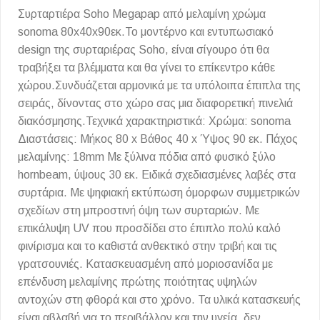
Συρταρτιέρα Soho Megapap από μελαμίνη χρώμα
sonoma 80x40x90εκ.Το μοντέρνο και εντυπωσιακό
design της συρταριέρας Soho, είναι σίγουρο ότι θα
τραβήξει τα βλέμματα και θα γίνει το επίκεντρο κάθε
χώρου.Συνδυάζεται αρμονικά με τα υπόλοιπα έπιπλα της
σειράς, δίνοντας στο χώρο σας μια διαφορετική πινελιά
διακόσμησης.Τεχνικά χαρακτηριστικά: Χρώμα: sonoma
Διαστάσεις: Μήκος 80 x Βάθος 40 x Ύψος 90 εκ. Πάχος
μελαμίνης: 18mm Με ξύλινα πόδια από φυσικό ξύλο
hornbeam, ύψους 30 εκ. Ειδικά σχεδιασμένες λαβές στα
συρτάρια. Με ψηφιακή εκτύπωση όμορφων συμμετρικών
σχεδίων στη μπροστινή όψη των συρταριών. Με
επικάλυψη UV που προσδίδει στο έπιπλο πολύ καλό
φινίρισμα και το καθιστά ανθεκτικό στην τριβή και τις
γρατσουνιές. Κατασκευασμένη από μοριοσανίδα με
επένδυση μελαμίνης πρώτης ποιότητας υψηλών
αντοχών στη φθορά και στο χρόνο. Τα υλικά κατασκευής
είναι αβλαβή για το περιβάλλον και την υγεία, δεν