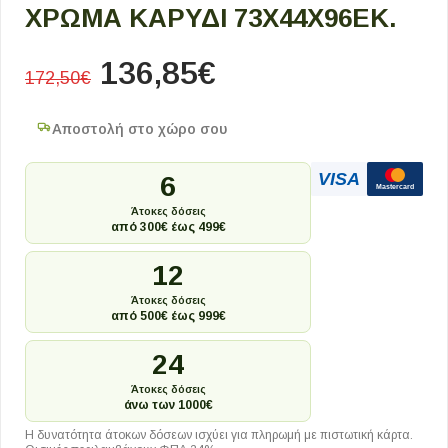
ΧΡΏΜΑ ΚΑΡΥΔΊ 73X44X96ΕΚ.
136,85
€
172,50
€
Αποστολή στο χώρο σου
VISA
6
Mastercard
Άτοκες δόσεις
από 300€ έως 499€
12
Άτοκες δόσεις
από 500€ έως 999€
24
Άτοκες δόσεις
άνω των 1000€
Η δυνατότητα άτοκων δόσεων ισχύει για πληρωμή με πιστωτική κάρτα.