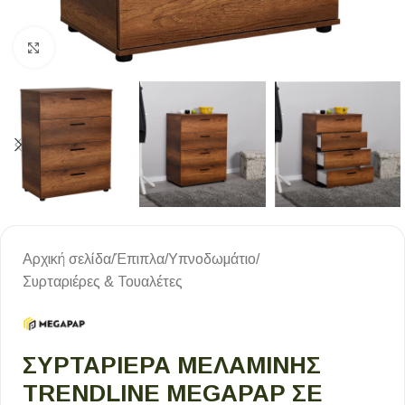
Κλικ για μεγέθυνση
Αρχική σελίδα
/
Έπιπλα
/
Υπνοδωμάτιο
/
Συρταριέρες & Τουαλέτες
ΣΥΡΤΑΡΙΈΡΑ ΜΕΛΑΜΊΝΗΣ
TRENDLINE MEGAPAP ΣΕ