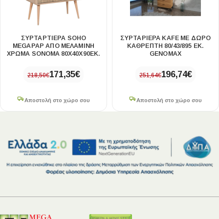
ΣΥΡΤΑΡΤΙΈΡΑ SOHO
ΣΥΡΤΑΡΙΈΡΑ KAFE ΜΕ ΔΩΡΟ
MEGAPAP ΑΠΌ ΜΕΛΑΜΊΝΗ
ΚΑΘΡΈΠΤΗ 80/43/895 ΕΚ.
ΧΡΏΜΑ SONOMA 80X40X90ΕΚ.
GENOMAX
171,35
€
196,74
€
218,50
€
251,64
€
Αποστολή στο χώρο σου
Αποστολή στο χώρο σου