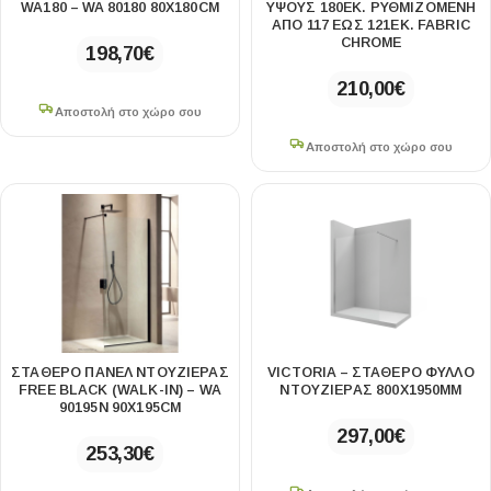
WA180 – WA 80180 80Χ180CM
ΎΨΟΥΣ 180ΕΚ. ΡΥΘΜΙΖΌΜΕΝΗ
ΑΠΌ 117 ΈΩΣ 121ΕΚ. FABRIC
CHROME
198,70
€
210,00
€
Αποστολή στο χώρο σου
Αποστολή στο χώρο σου
ΣΤΑΘΕΡΌ ΠΆΝΕΛ ΝΤΟΥΖΙΈΡΑΣ
VICTORIA – ΣΤΑΘΕΡΌ ΦΎΛΛΟ
FREE BLACK (WALK-IN) – WA
ΝΤΟΥΖΙΈΡΑΣ 800X1950MM
90195N 90Χ195CM
297,00
€
253,30
€