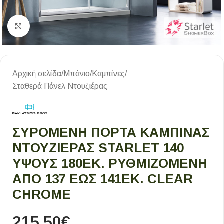
Κλικ για μεγέθυνση
Αρχική σελίδα
/
Μπάνιο
/
Καμπίνες
/
Σταθερά Πάνελ Ντουζιέρας
ΣΥΡΌΜΕΝΗ ΠΌΡΤΑ ΚΑΜΠΊΝΑΣ
ΝΤΟΥΖΙΈΡΑΣ STARLET 140
ΎΨΟΥΣ 180ΕΚ. ΡΥΘΜΙΖΌΜΕΝΗ
ΑΠΌ 137 ΈΩΣ 141ΕΚ. CLEAR
CHROME
215,50
€