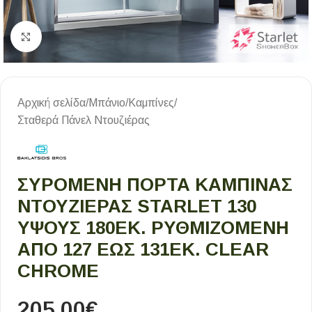
Κλικ για μεγέθυνση
Αρχική σελίδα
/
Μπάνιο
/
Καμπίνες
/
Σταθερά Πάνελ Ντουζιέρας
ΣΥΡΌΜΕΝΗ ΠΌΡΤΑ ΚΑΜΠΊΝΑΣ
ΝΤΟΥΖΙΈΡΑΣ STARLET 130
ΎΨΟΥΣ 180ΕΚ. ΡΥΘΜΙΖΌΜΕΝΗ
ΑΠΌ 127 ΈΩΣ 131ΕΚ. CLEAR
CHROME
205,00
€