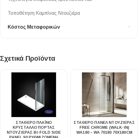
Τοποθέτηση Καμπίνας Ντουζιέρα
Κόστος Μεταφορικών
Σχετικά Προϊόντα
ΣΤΑΘΕΡΌ ΠΛΑΪΝΌ
ΣΤΑΘΕΡΌ ΠΆΝΕΛ ΝΤΟΥΖΙΈΡΑΣ
ΚΡΎΣΤΑΛΛΟ ΠΌΡΤΑΣ
FREE CHROME (WALK-IN)
ΝΤΟΥΖΙΈΡΑΣ BI-FOLD SIDE
WA180 – WA 70180 70Χ180CM
PANEL 90 ΡΥΘΜΙΖΌΜΕΝΗ