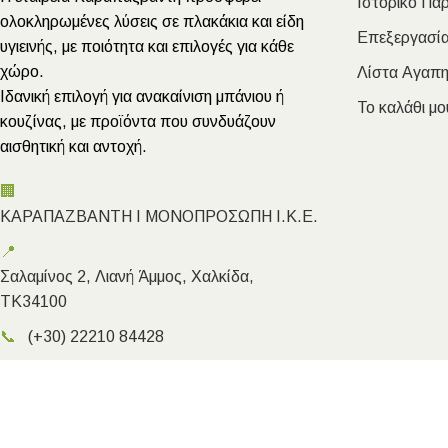
Ιστορικό Πα
ολοκληρωμένες λύσεις σε πλακάκια και είδη
Επεξεργασία
υγιεινής, με ποιότητα και επιλογές για κάθε
χώρο.
Λίστα Αγαπ
Ιδανική επιλογή για ανακαίνιση μπάνιου ή
Το καλάθι μο
κουζίνας, με προϊόντα που συνδυάζουν
αισθητική και αντοχή.
🏢
ΚΑΡΑΠΑΖΒΑΝΤΗ Ι ΜΟΝΟΠΡΟΣΩΠΗ Ι.Κ.Ε.
📍
Σαλαμίνος 2, Λιανή Άμμος, Χαλκίδα,
ΤΚ34100
📞
(+30) 22210 84428
✉️
info@megakarapazvantis.gr
Megakarapazvantis.gr
- Copyright ©2026 | Created by Kyriak