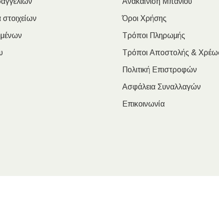
ραγγελιών
Ανακαίνιση Μπάνιου
 στοιχείων
Όροι Χρήσης
ημένων
Τρόποι Πληρωμής
υ
Τρόποι Αποστολής & Χρέω
Πολιτική Επιστροφών
Ασφάλεια Συναλλαγών
Επικοινωνία
oulakis Nikolaos