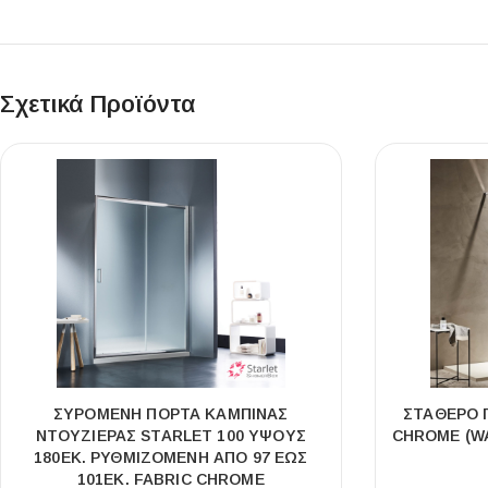
Σχετικά Προϊόντα
ΣΥΡΌΜΕΝΗ ΠΌΡΤΑ ΚΑΜΠΊΝΑΣ
ΣΤΑΘΕΡΌ 
ΝΤΟΥΖΙΈΡΑΣ STARLET 100 ΎΨΟΥΣ
CHROME (WA
180ΕΚ. ΡΥΘΜΙΖΌΜΕΝΗ ΑΠΌ 97 ΈΩΣ
101ΕΚ. FABRIC CHROME