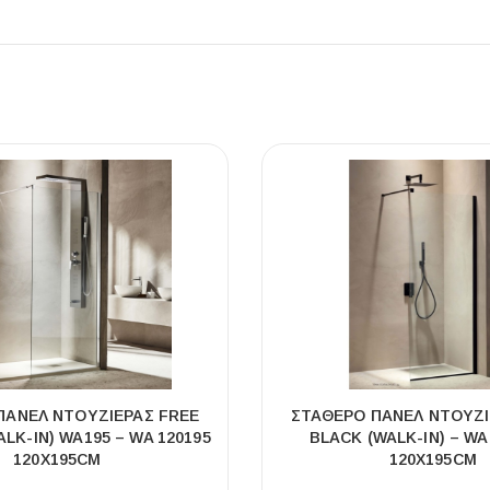
ΠΆΝΕΛ ΝΤΟΥΖΙΈΡΑΣ FREE
ΣΤΑΘΕΡΌ ΠΆΝΕΛ ΝΤΟΥΖΙ
LK-IN) WA195 – WA 120195
BLACK (WALK-IN) – WA
120Χ195CM
120Χ195CM