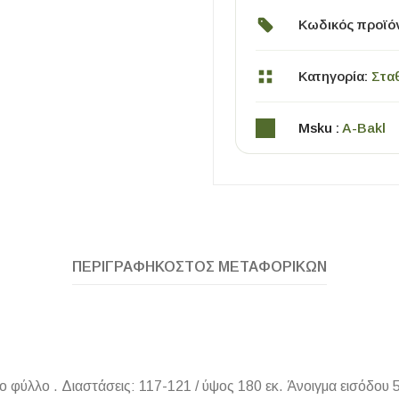
Κωδικός προϊό
Κατηγορία:
Στα
Msku :
A-Bakl
ΧΡΗΣΙΜΑ
Οδηγός Αγοράς Πλακιδίων
Υπολογισμός Αποστατών -Κλίπς
ΠΕΡΙΓΡΑΦΉ
ΚΌΣΤΟΣ ΜΕΤΑΦΟΡΙΚΏΝ
ύλλο . Διαστάσεις: 117-121 / ύψος 180 εκ. Άνοιγμα εισόδου 5