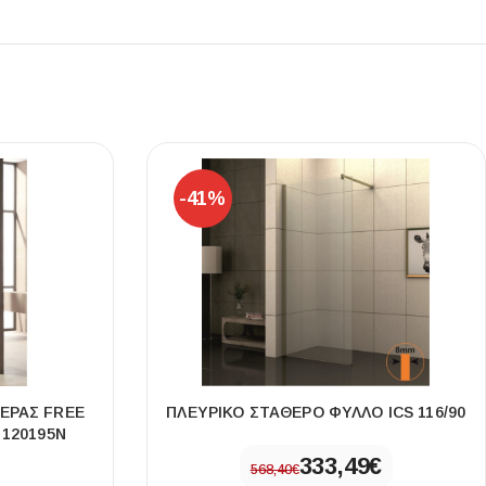
-41%
ΈΡΑΣ FREE
ΠΛΕΥΡΙΚΌ ΣΤΑΘΕΡΌ ΦΎΛΛΟ ICS 116/90
 120195N
333,49
€
568,40
€