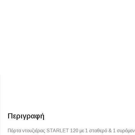
ΕΙΔΟΣ ΠΛΑΚΙΔΙΩΝ
ΥΦΟΣ ΠΛΑΚΙΔΙΩΝ
Κουζίνας
Πέτρα
Εσωτερικού Χώρου
Ξύλο
Εξωτερικού Χώρου
Τσιμέντο
Ντεκόρ - Μπάνιου
Μάρμαρο
Περιγραφή
Τοίχου - Δαπέδου Μπάνιου
Πισίνας
Πόρτα ντουζιέρας STARLET 120 με 1 σταθερό & 1 συρόμενο φ