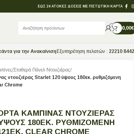
ΕΩΣ 24 ΑΤΟΚΕΣ ΔΟΣΕΙΣ ΜΕ ΠΙΣΤΩΤΙΚΗ ΚΑΡΤΑ
0,00
€
άντα για την Ανακαίνιση
Εξυπηρέτηση πελατών :
22210 844
πίνες
/
Σταθερά Πάνελ Ντουζιέρας
/
ς ντουζιέρας Starlet 120 ύψους 180εκ. ρυθμιζόμενη
ar Chrome
ΡΤΑ ΚΑΜΠΊΝΑΣ ΝΤΟΥΖΙΈΡΑΣ
 ΎΨΟΥΣ 180ΕΚ. ΡΥΘΜΙΖΌΜΕΝΗ
 121ΕΚ. CLEAR CHROME