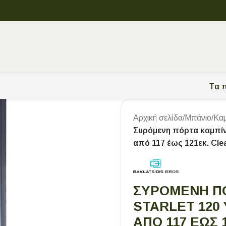
Tα π
Αρχική σελίδα
/
Μπάνιο
/
Καμ
Συρόμενη πόρτα καμπίνα
από 117 έως 121εκ. Cle
ΣΥΡΌΜΕΝΗ ΠΌ
STARLET 120
ΑΠΌ 117 ΈΩΣ