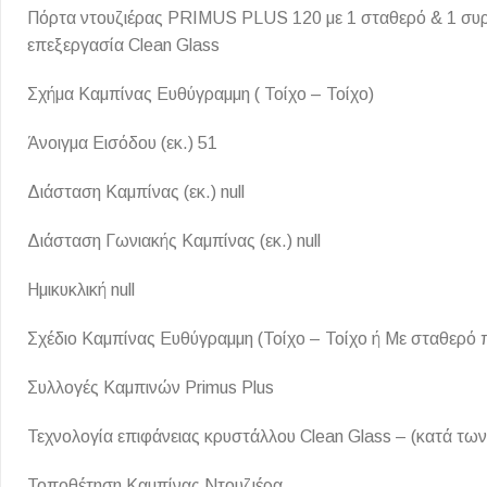
Πόρτα ντουζιέρας PRIMUS PLUS 120 με 1 σταθερό & 1 συρόμε
Επένδυσης Τοίχου
επεξεργασία Clean Glass
Ψηφίδες
Ειδικά Τεμάχια
Σχήμα Καμπίνας Ευθύγραμμη ( Τοίχο – Τοίχο)
Άνοιγμα Εισόδου (εκ.) 51
Διάσταση Καμπίνας (εκ.) null
Διάσταση Γωνιακής Καμπίνας (εκ.) null
Ημικυκλική null
Σχέδιο Καμπίνας Ευθύγραμμη (Τοίχο – Τοίχο ή Με σταθερό 
Συλλογές Καμπινών Primus Plus
Τεχνολογία επιφάνειας κρυστάλλου Clean Glass – (κατά τω
Τοποθέτηση Καμπίνας Ντουζιέρα