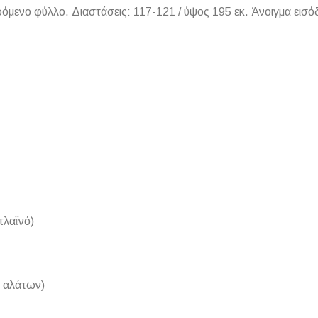
νο φύλλο. Διαστάσεις: 117-121 / ύψος 195 εκ. Άνοιγμα εισόδο
ΠΛΑΚΑΚ
Μοντέρνο μ
ΔΕΣ ΤΟ
πλαϊνό)
ν αλάτων)