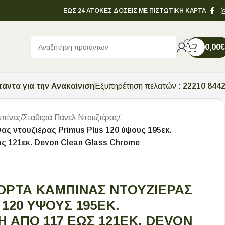
ΕΩΣ 24 ΑΤΟΚΕΣ ΔΟΣΕΙΣ ΜΕ ΠΙΣΤΩΤΙΚΗ ΚΑΡΤΑ
0,00
€
άντα για την Ανακαίνιση
Εξυπηρέτηση πελατών :
22210 844
πίνες
/
Σταθερά Πάνελ Ντουζιέρας
/
ς ντουζιέρας Primus Plus 120 ύψους 195εκ.
ως 121εκ. Devon Clean Glass Chrome
ΡΤΑ ΚΑΜΠΊΝΑΣ ΝΤΟΥΖΙΈΡΑΣ
120 ΎΨΟΥΣ 195ΕΚ.
 ΑΠΌ 117 ΈΩΣ 121ΕΚ. DEVON