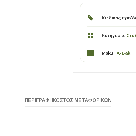
Κωδικός προϊό
Κατηγορία:
Στα
Msku :
A-Bakl
ΧΡΗΣΙΜΑ
Οδηγός Αγοράς Πλακιδίων
Υπολογισμός Αποστατών -Κλίπς
ΠΕΡΙΓΡΑΦΉ
ΚΌΣΤΟΣ ΜΕΤΑΦΟΡΙΚΏΝ