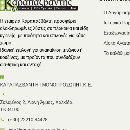
Ο Λογαριασμ
Η εταιρεία Καραπαζβάντη προσφέρει
Ιστορικό Πα
ολοκληρωμένες λύσεις σε πλακάκια και είδη
Επεξεργασία
υγιεινής, με ποιότητα και επιλογές για κάθε
χώρο.
Λίστα Αγαπ
Ιδανική επιλογή για ανακαίνιση μπάνιου ή
Το καλάθι μο
κουζίνας, με προϊόντα που συνδυάζουν
αισθητική και αντοχή.
🏢
ΚΑΡΑΠΑΖΒΑΝΤΗ Ι ΜΟΝΟΠΡΟΣΩΠΗ Ι.Κ.Ε.
📍
Σαλαμίνος 2, Λιανή Άμμος, Χαλκίδα,
ΤΚ34100
📞
(+30) 22210 84428
✉️
info@megakarapazvantis.gr