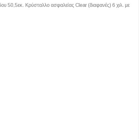
υ 50,5εκ. Κρύσταλλο ασφαλείας Clear (διαφανές) 6 χιλ. με
Ι NIGHT LUX MATT 60X120 ΠΡΩΤΗ
ΠΟΙΟΤΗΤΑ
αύρο ματ, μαρμάρινο εφέ, ρεκτιφιέ πλακίδιο πορσελάνης