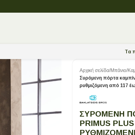
Tα π
Αρχική σελίδα
/
Μπάνιο
/
Καμ
Συρόμενη πόρτα καμπίνα
ρυθμιζόμενη από 117 έ
ΣΥΡΌΜΕΝΗ ΠΌ
PRIMUS PLUS 
ΡΥΘΜΙΖΌΜΕΝΗ