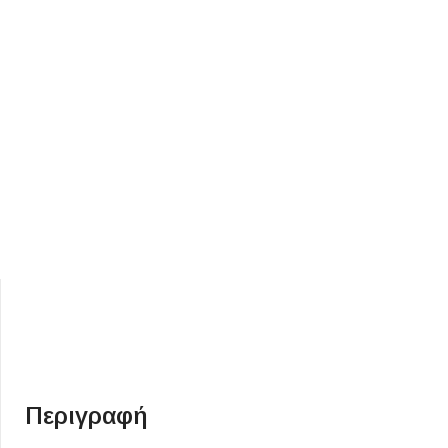
ΕΙΔΟΣ ΠΛΑΚΙΔΙΩΝ
ΥΦΟΣ ΠΛΑΚΙΔΙΩΝ
Κουζίνας
Πέτρα
Εσωτερικού Χώρου
Ξύλο
Εξωτερικού Χώρου
Τσιμέντο
Ντεκόρ - Μπάνιου
Μάρμαρο
Τοίχου - Δαπέδου Μπάνιου
Περιγραφή
Πισίνας