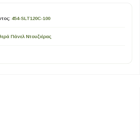
ντος:
454-SLT120C-100
θερά Πάνελ Ντουζιέρας