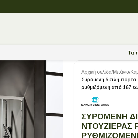
Tα π
Αρχική σελίδα
/
Μπάνιο
/
Καμ
Συρόμενη διπλή πόρτα 
ρυθμιζόμενη από 167 έ
ΣΥΡΌΜΕΝΗ ΔΙ
ΝΤΟΥΖΙΈΡΑΣ F
ΡΥΘΜΙΖΌΜΕΝΗ