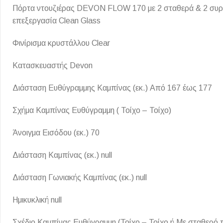
Πόρτα ντουζιέρας DEVON FLOW 170 με 2 σταθερά & 2 συρόμε
Επένδυσης Τοίχου
επεξεργασία Clean Glass
Ψηφίδες
Ειδικά Τεμάχια
Φινίρισμα κρυστάλλου Clear
Κατασκευαστής Devon
Διάσταση Ευθύγραμμης Καμπίνας (εκ.) Από 167 έως 177
Σχήμα Καμπίνας Ευθύγραμμη ( Τοίχο – Τοίχο)
Άνοιγμα Εισόδου (εκ.) 70
Διάσταση Καμπίνας (εκ.) null
Διάσταση Γωνιακής Καμπίνας (εκ.) null
Ημικυκλική null
Σχέδιο Καμπίνας Ευθύγραμμη (Τοίχο – Τοίχο ή Με σταθερό 