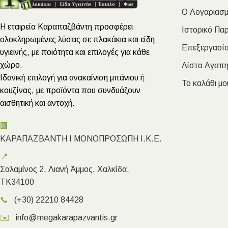
Ο Λογαριασμ
Η εταιρεία Καραπαζβάντη προσφέρει
Ιστορικό Πα
ολοκληρωμένες λύσεις σε πλακάκια και είδη
Επεξεργασία
υγιεινής, με ποιότητα και επιλογές για κάθε
χώρο.
Λίστα Αγαπ
Ιδανική επιλογή για ανακαίνιση μπάνιου ή
Το καλάθι μο
κουζίνας, με προϊόντα που συνδυάζουν
αισθητική και αντοχή.
🏢
ΚΑΡΑΠΑΖΒΑΝΤΗ Ι ΜΟΝΟΠΡΟΣΩΠΗ Ι.Κ.Ε.
📍
Σαλαμίνος 2, Λιανή Άμμος, Χαλκίδα,
ΤΚ34100
📞
(+30) 22210 84428
✉️
info@megakarapazvantis.gr