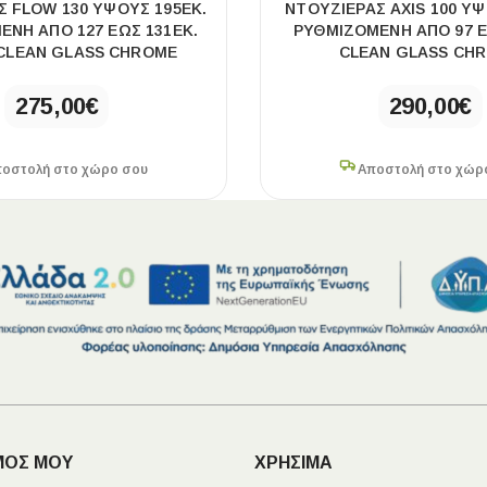
Σ FLOW 130 ΎΨΟΥΣ 195ΕΚ.
ΝΤΟΥΖΙΈΡΑΣ AXIS 100 ΎΨ
ΕΝΗ ΑΠΌ 127 ΈΩΣ 131ΕΚ.
ΡΥΘΜΙΖΌΜΕΝΗ ΑΠΌ 97 Έ
CLEAN GLASS CHROME
CLEAN GLASS CH
275,00
€
290,00
€
οστολή στο χώρο σου
Αποστολή στο χώρ
ΜΟΣ ΜΟΥ
ΧΡΗΣΙΜΑ