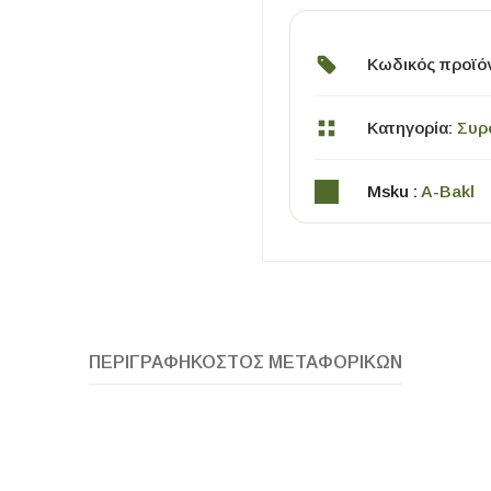
Κωδικός προϊό
Κατηγορία:
Συρ
Msku :
A-Bakl
ΧΡΗΣΙΜΑ
Οδηγός Αγοράς Πλακιδίων
Υπολογισμός Αποστατών -Κλίπς
ΠΕΡΙΓΡΑΦΉ
ΚΌΣΤΟΣ ΜΕΤΑΦΟΡΙΚΏΝ