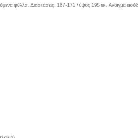
να φύλλα. Διαστάσεις: 167-171 / ύψος 195 εκ. Άνοιγμα εισόδο
ΠΛΑΚΑΚ
Μοντέρνο μ
ΔΕΣ ΤΟ
πλαϊνό)