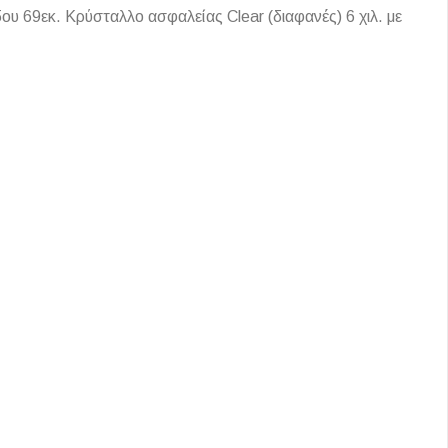
υ 69εκ. Κρύσταλλο ασφαλείας Clear (διαφανές) 6 χιλ. με
Ι NIGHT LUX MATT 60X120 ΠΡΩΤΗ
ΠΟΙΟΤΗΤΑ
αύρο ματ, μαρμάρινο εφέ, ρεκτιφιέ πλακίδιο πορσελάνης