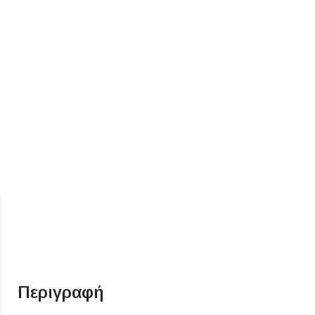
ΕΙΔΟΣ ΠΛΑΚΙΔΙΩΝ
ΥΦΟΣ ΠΛΑΚΙΔΙΩΝ
Κουζίνας
Πέτρα
Εσωτερικού Χώρου
Ξύλο
Εξωτερικού Χώρου
Τσιμέντο
Ντεκόρ - Μπάνιου
Μάρμαρο
Τοίχου - Δαπέδου Μπάνιου
Περιγραφή
Πισίνας