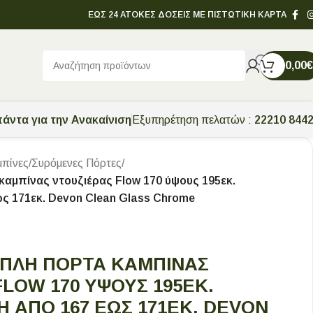
ΕΩΣ 24 ΑΤΟΚΕΣ ΔΟΣΕΙΣ ΜΕ ΠΙΣΤΩΤΙΚΗ ΚΑΡΤΑ
0,00
€
άντα για την Ανακαίνιση
Εξυπηρέτηση πελατών :
22210 844
πίνες
/
Συρόμενες Πόρτες
/
καμπίνας ντουζιέρας Flow 170 ύψους 195εκ.
ως 171εκ. Devon Clean Glass Chrome
ΠΛΉ ΠΌΡΤΑ ΚΑΜΠΊΝΑΣ
LOW 170 ΎΨΟΥΣ 195ΕΚ.
 ΑΠΌ 167 ΈΩΣ 171ΕΚ. DEVON