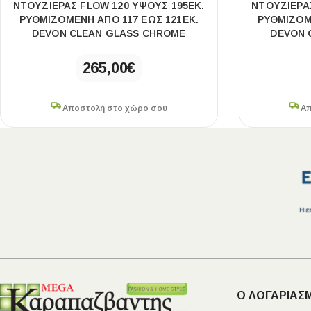
ΝΤΟΥΖΙΈΡΑΣ FLOW 120 ΎΨΟΥΣ 195ΕΚ.
ΝΤΟΥΖΙΈΡΑ
ΡΥΘΜΙΖΌΜΕΝΗ ΑΠΌ 117 ΈΩΣ 121ΕΚ.
ΡΥΘΜΙΖΌΜ
DEVON CLEAN GLASS CHROME
DEVON 
265,00
€
Αποστολή στο χώρο σου
Απ
Ο ΛΟΓΑΡΙΑΣ