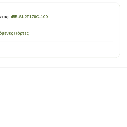
ντος:
455-SL2F170C-100
όμενες Πόρτες