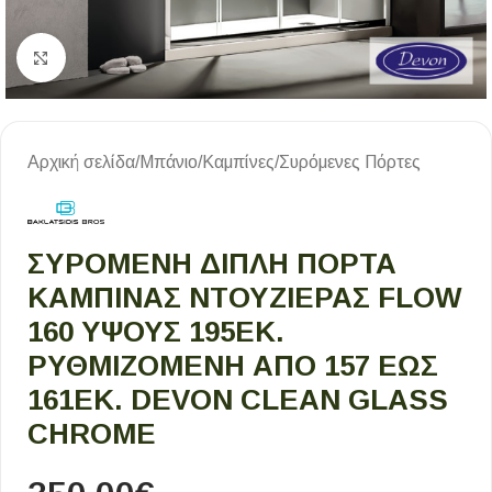
Κλικ για μεγέθυνση
Αρχική σελίδα
/
Μπάνιο
/
Καμπίνες
/
Συρόμενες Πόρτες
ΣΥΡΌΜΕΝΗ ΔΙΠΛΉ ΠΌΡΤΑ
ΚΑΜΠΊΝΑΣ ΝΤΟΥΖΙΈΡΑΣ FLOW
160 ΎΨΟΥΣ 195ΕΚ.
ΡΥΘΜΙΖΌΜΕΝΗ ΑΠΌ 157 ΈΩΣ
161ΕΚ. DEVON CLEAN GLASS
CHROME