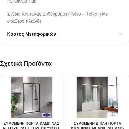
Ημικυκλική null
Σχέδιο Καμπίνας Ευθύγραμμη (Τοίχο – Τοίχο ή Με
σταθερό πλαϊνό)
Κόστος Μεταφορικών
Σχετικά Προϊόντα
ΣΥΡΌΜΕΝΗ ΠΌΡΤΑ ΚΑΜΠΊΝΑΣ
ΣΥΡΌΜΕΝΗ ΔΙΠΛΉ ΠΌΡΤΑ
ΝΤΟΥΖΙΈΡΑΣ FLOW 110 ΎΨΟΥΣ
ΚΑΜΠΊΝΑΣ ΜΠΑΝΙΈΡΑΣ AXIS