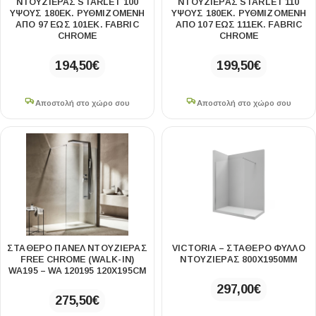
ΝΤΟΥΖΙΈΡΑΣ STARLET 100
ΝΤΟΥΖΙΈΡΑΣ STARLET 110
ΎΨΟΥΣ 180ΕΚ. ΡΥΘΜΙΖΌΜΕΝΗ
ΎΨΟΥΣ 180ΕΚ. ΡΥΘΜΙΖΌΜΕΝΗ
ΑΠΌ 97 ΈΩΣ 101ΕΚ. FABRIC
ΑΠΌ 107 ΈΩΣ 111ΕΚ. FABRIC
CHROME
CHROME
194,50
€
199,50
€
Αποστολή στο χώρο σου
Αποστολή στο χώρο σου
ΣΤΑΘΕΡΌ ΠΆΝΕΛ ΝΤΟΥΖΙΈΡΑΣ
VICTORIA – ΣΤΑΘΕΡΌ ΦΎΛΛΟ
FREE CHROME (WALK-IN)
ΝΤΟΥΖΙΈΡΑΣ 800X1950MM
WA195 – WA 120195 120Χ195CM
297,00
€
275,50
€