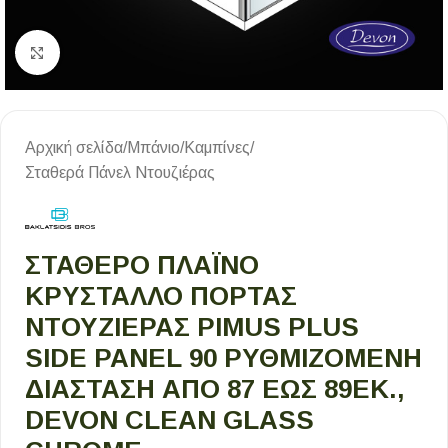
Κλικ για μεγέθυνση
Αρχική σελίδα
/
Μπάνιο
/
Καμπίνες
/
Σταθερά Πάνελ Ντουζιέρας
ΣΤΑΘΕΡΌ ΠΛΑΪΝΌ
ΚΡΎΣΤΑΛΛΟ ΠΌΡΤΑΣ
ΝΤΟΥΖΙΈΡΑΣ PIMUS PLUS
SIDE PANEL 90 ΡΥΘΜΙΖΌΜΕΝΗ
ΔΙΆΣΤΑΣΗ ΑΠΌ 87 ΈΩΣ 89ΕΚ.,
DEVON CLEAN GLASS