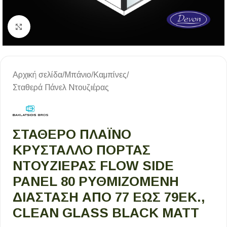
Κλικ για μεγέθυνση
Αρχική σελίδα
/
Μπάνιο
/
Καμπίνες
/
Σταθερά Πάνελ Ντουζιέρας
ΣΤΑΘΕΡΌ ΠΛΑΪΝΌ
ΚΡΎΣΤΑΛΛΟ ΠΌΡΤΑΣ
ΝΤΟΥΖΙΈΡΑΣ FLOW SIDE
PANEL 80 ΡΥΘΜΙΖΌΜΕΝΗ
ΔΙΆΣΤΑΣΗ ΑΠΌ 77 ΈΩΣ 79ΕΚ.,
CLEAN GLASS BLACK MATT