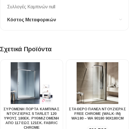
Συλλογές Καμπινών null
Κόστος Μεταφορικών
Σχετικά Προϊόντα
ΣΥΡΌΜΕΝΗ ΠΌΡΤΑ ΚΑΜΠΊΝΑΣ
ΣΤΑΘΕΡΌ ΠΆΝΕΛ ΝΤΟΥΖΙΈΡΑΣ
ΝΤΟΥΖΙΈΡΑΣ STARLET 120
FREE CHROME (WALK-IN)
ΎΨΟΥΣ 180ΕΚ. ΡΥΘΜΙΖΌΜΕΝΗ
WA180 – WA 90180 90Χ180CM
ΑΠΌ 117 ΈΩΣ 121ΕΚ. FABRIC
CHROME