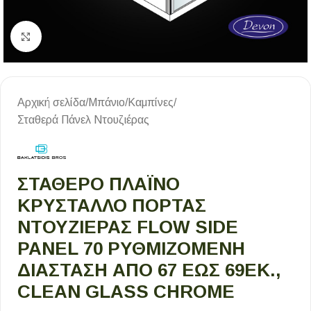
Κλικ για μεγέθυνση
Αρχική σελίδα
/
Μπάνιο
/
Καμπίνες
/
Σταθερά Πάνελ Ντουζιέρας
ΣΤΑΘΕΡΌ ΠΛΑΪΝΌ
ΚΡΎΣΤΑΛΛΟ ΠΌΡΤΑΣ
ΝΤΟΥΖΙΈΡΑΣ FLOW SIDE
PANEL 70 ΡΥΘΜΙΖΌΜΕΝΗ
ΔΙΆΣΤΑΣΗ ΑΠΌ 67 ΈΩΣ 69ΕΚ.,
CLEAN GLASS CHROME