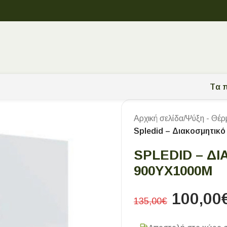
Tα π
Αρχική σελίδα
/
Ψύξη - Θέρ
Spledid – Διακοσμητικ
SPLEDID – Δ
900ΥX1000Μ
100,00
135,00
€