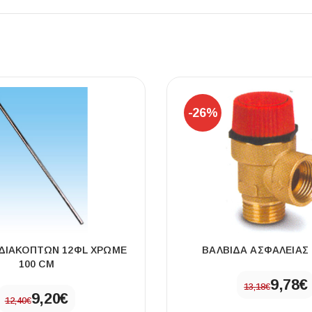
ΠΛΑΚΑΚ
-26%
Μοντέρνο μ
ΔΕΣ ΤΟ
ΔΙΑΚΟΠΤΩΝ 12ΦL ΧΡΩΜΕ
ΒΑΛΒΙΔΑ ΑΣΦΑΛΕΙΑΣ 1
100 CM
9,78
€
13,18
€
9,20
€
12,40
€