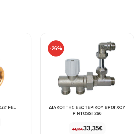
Ι NIGHT LUX MATT 60X120 ΠΡΩΤΗ
ΠΟΙΟΤΗΤΑ
-26%
αύρο ματ, μαρμάρινο εφέ, ρεκτιφιέ πλακίδιο πορσελάνης
/2′ FEL
ΔΙΑΚΟΠΤΗΣ ΕΞΩΤΕΡΙΚΟΥ ΒΡΟΓΧΟΥ
PINTOSSI 266
33,35
€
44,95
€