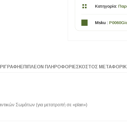
Κατηγορία:
Παρ
Msku :
P0060Gi
ΧΡΗΣΙΜΑ
ΡΙΓΡΑΦΉ
ΕΠΙΠΛΈΟΝ ΠΛΗΡΟΦΟΡΊΕΣ
ΚΌΣΤΟΣ ΜΕΤΑΦΟΡΙ
Οδηγός Αγοράς Πλακιδίων
Υπολογισμός Αποστατών -Κλίπς
αντικών Σωμάτων (για μετατροπή σε «plan»)