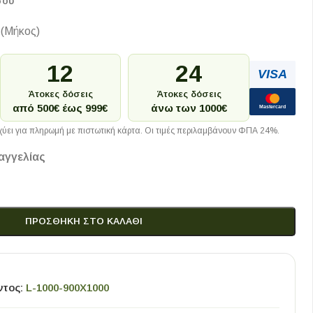
σου
(Μήκος)
12
24
VISA
Άτοκες δόσεις
Άτοκες δόσεις
από 500€ έως 999€
άνω των 1000€
Mastercard
ύει για πληρωμή με πιστωτική κάρτα. Οι τιμές περιλαμβάνουν ΦΠΑ 24%.
αγγελίας
ΠΡΟΣΘΉΚΗ ΣΤΟ ΚΑΛΆΘΙ
ντος:
L-1000-900X1000