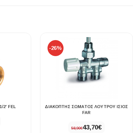
Ι NIGHT LUX MATT 60X120 ΠΡΩΤΗ
ΠΟΙΟΤΗΤΑ
-26%
αύρο ματ, μαρμάρινο εφέ, ρεκτιφιέ πλακίδιο πορσελάνης
/2′ FEL
ΔΙΑΚΟΠΤΗΣ ΣΩΜΑΤΟΣ ΛΟΥΤΡΟΥ ΙΣΙΟΣ
FAR
43,70
€
58,90
€