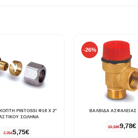
ΠΛΑΚΑΚ
-26%
Μοντέρνο μ
ΔΕΣ ΤΟ
ΚΟΠΤΗ PINTOSSI Φ18 X 2″
ΒΑΛΒΙΔΑ ΑΣΦΑΛΕΙΑΣ 1
ΑΣΤΙΚΟΥ ΣΩΛΗΝΑ
9,78
€
13,18
€
5,75
€
7,75
€