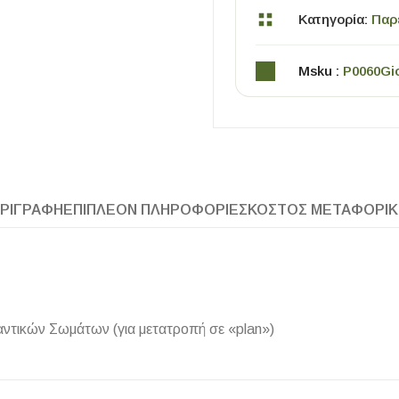
Κατηγορία:
Παρ
Msku :
P0060Gi
ΧΡΗΣΙΜΑ
ΡΙΓΡΑΦΉ
ΕΠΙΠΛΈΟΝ ΠΛΗΡΟΦΟΡΊΕΣ
ΚΌΣΤΟΣ ΜΕΤΑΦΟΡΙ
Οδηγός Αγοράς Πλακιδίων
Υπολογισμός Αποστατών -Κλίπς
αντικών Σωμάτων (για μετατροπή σε «plan»)