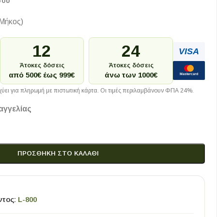
σου
Μήκος)
12
24
VISA
Άτοκες δόσεις
Άτοκες δόσεις
από 500€ έως 999€
άνω των 1000€
Mastercard
ύει για πληρωμή με πιστωτική κάρτα. Οι τιμές περιλαμβάνουν ΦΠΑ 24%.
αγγελίας
ΠΡΟΣΘΉΚΗ ΣΤΟ ΚΑΛΆΘΙ
ντος:
L-800