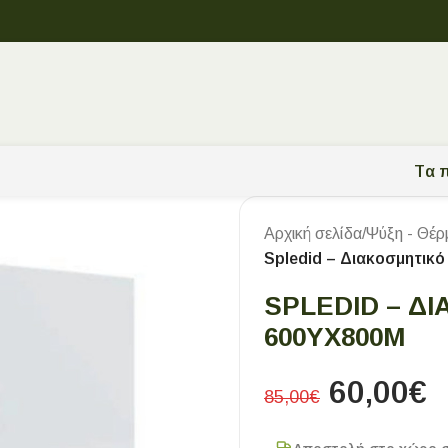
Tα π
Αρχική σελίδα
/
Ψύξη - Θέρ
Spledid – Διακοσμητικ
SPLEDID – Δ
600ΥX800Μ
60,00
€
85,00
€