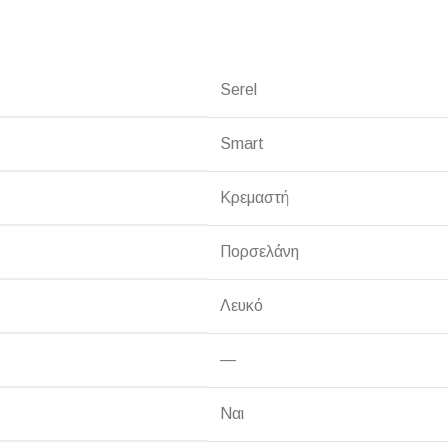
Serel
ΠΛΑΚΑΚ
Smart
Μοντέρνο μ
Κρεμαστή
ΔΕΣ ΤΟ
Πορσελάνη
Λευκό
—
Ναι