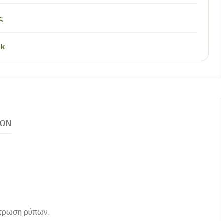
ς
pk
ΚΏΝ
ίστρωση ρύπων.