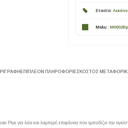
Ετικέτα:
Λεκάνε
Msku :
M0002B
ΧΡΗΣΙΜΑ
ΡΙΓΡΑΦΉ
ΕΠΙΠΛΈΟΝ ΠΛΗΡΟΦΟΡΊΕΣ
ΚΌΣΤΟΣ ΜΕΤΑΦΟΡΙ
Οδηγός Αγοράς Πλακιδίων
Υπολογισμός Αποστατών -Κλίπς
lean Plus για λεία και λαμπερή επιφάνεια που εμποδίζει την αγκ