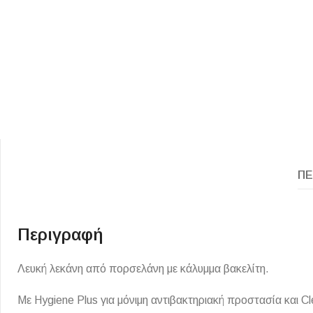
ΕΙΔΟΣ ΠΛΑΚΙΔΙΩΝ
ΥΦΟΣ ΠΛΑΚΙΔΙΩΝ
ΠΕ
Κουζίνας
Πέτρα
Εσωτερικού Χώρου
Ξύλο
Εξωτερικού Χώρου
Περιγραφή
Τσιμέντο
Ντεκόρ - Μπάνιου
Μάρμαρο
Λευκή λεκάνη από πορσελάνη με κάλυμμα βακελίτη.
Τοίχου - Δαπέδου Μπάνιου
Με Hygiene Plus για μόνιμη αντιβακτηριακή προστασία και C
Πισίνας