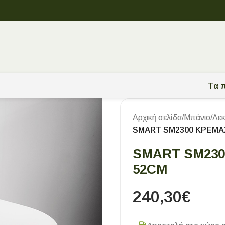
Tα π
Αρχική σελίδα
/
Μπάνιο
/
Λεκ
SMART SM2300 ΚΡΕΜΑ
SMART SM23
52CM
240,30
€