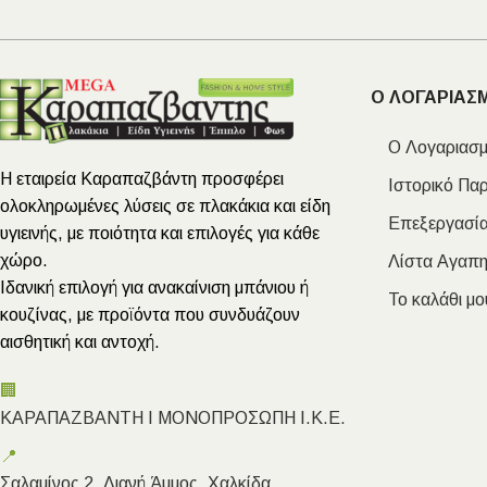
Ο ΛΟΓΑΡΙΑΣ
Ο Λογαριασμ
Η εταιρεία Καραπαζβάντη προσφέρει
Ιστορικό Πα
ολοκληρωμένες λύσεις σε πλακάκια και είδη
Επεξεργασία
υγιεινής, με ποιότητα και επιλογές για κάθε
χώρο.
Λίστα Αγαπ
Ιδανική επιλογή για ανακαίνιση μπάνιου ή
Το καλάθι μο
κουζίνας, με προϊόντα που συνδυάζουν
αισθητική και αντοχή.
🏢
ΚΑΡΑΠΑΖΒΑΝΤΗ Ι ΜΟΝΟΠΡΟΣΩΠΗ Ι.Κ.Ε.
📍
Σαλαμίνος 2, Λιανή Άμμος, Χαλκίδα,