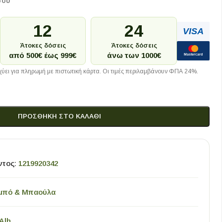
σου
12
24
VISA
Άτοκες δόσεις
Άτοκες δόσεις
από 500€ έως 999€
άνω των 1000€
Mastercard
ύει για πληρωμή με πιστωτική κάρτα. Οι τιμές περιλαμβάνουν ΦΠΑ 24%.
ΠΡΟΣΘΉΚΗ ΣΤΟ ΚΑΛΆΘΙ
ντος:
1219920342
μπό & Μπαούλα
Alh