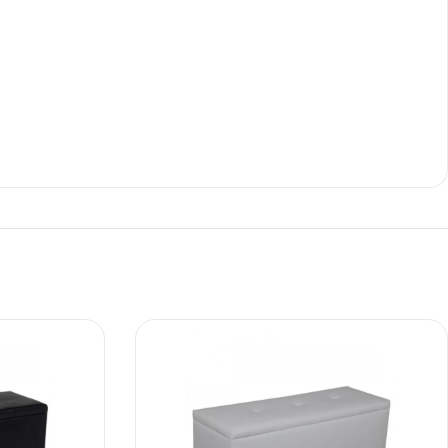
Ι NIGHT LUX MATT 60X120 ΠΡΩΤΗ
ΠΟΙΟΤΗΤΑ
αύρο ματ, μαρμάρινο εφέ, ρεκτιφιέ πλακίδιο πορσελάνης