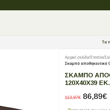
Tα π
Αρχική σελίδα
/
Έπιπλα
/
Σα
Σκαμπό αποθηκευτικό 
ΣΚΑΜΠΌ ΑΠΟ
120X40X39 Ε
86,89
€
113,97
€