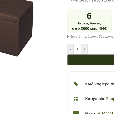
Αποστολή στο χώρο 
6
Άτοκες δόσεις
από 300€ έως 499€
Η δυνατότητα άτοκων δόσεων ισχ
-
+
Κωδικός προϊό
Κατηγορία:
Σκα
Msku :
A-M0001