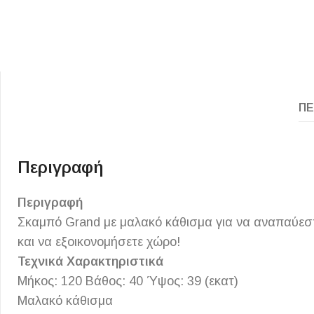
ΠΕ
ΕΙΔΟΣ ΠΛΑΚΙΔΙΩΝ
ΥΦΟΣ ΠΛΑΚΙΔΙΩΝ
Περιγραφή
Κουζίνας
Πέτρα
Περιγραφή
Εσωτερικού Χώρου
Ξύλο
Σκαμπό Grand με μαλακό κάθισμα για να αναπαύεστ
Εξωτερικού Χώρου
Τσιμέντο
και να εξοικονομήσετε χώρο!
Ντεκόρ - Μπάνιου
Μάρμαρο
Τεχνικά Χαρακτηριστικά
Τοίχου - Δαπέδου Μπάνιου
Μήκος: 120 Βάθος: 40 Ύψος: 39 (εκατ)
Μαλακό κάθισμα
Πισίνας