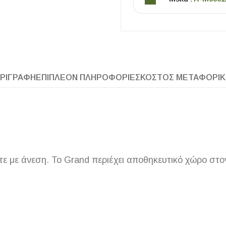
ΡΙΓΡΑΦΉ
ΕΠΙΠΛΈΟΝ ΠΛΗΡΟΦΟΡΊΕΣ
ΚΌΣΤΟΣ ΜΕΤΑΦΟΡΙ
ΧΡΗΣΙΜΑ
Οδηγός Αγοράς Πλακιδίων
Υπολογισμός Αποστατών -Κλίπς
ε με άνεση. Το Grand περιέχει αποθηκευτικό χώρο στ