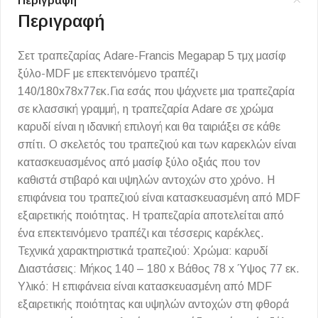
Περιγραφή
Περιγραφή
Σετ τραπεζαρίας Adare-Francis Megapap 5 τμχ μασίφ
ξύλο-MDF με επεκτεινόμενο τραπέζι
140/180x78x77εκ.Για εσάς που ψάχνετε μια τραπεζαρία
σε κλασσική γραμμή, η τραπεζαρία Adare σε χρώμα
καρυδί είναι η ιδανική επιλογή και θα ταιριάξει σε κάθε
σπίτι. Ο σκελετός του τραπεζιού και των καρεκλών είναι
κατασκευασμένος από μασίφ ξύλο οξιάς που τον
καθιστά στιβαρό και υψηλών αντοχών στο χρόνο. Η
επιφάνεια του τραπεζιού είναι κατασκευασμένη από MDF
εξαιρετικής ποιότητας. Η τραπεζαρία αποτελείται από
ένα επεκτεινόμενο τραπέζι και τέσσερις καρέκλες.
Τεχνικά χαρακτηριστικά τραπεζιού: Χρώμα: καρυδί
Διαστάσεις: Μήκος 140 – 180 x Βάθος 78 x Ύψος 77 εκ.
Υλικό: Η επιφάνεια είναι κατασκευασμένη από ΜDF
εξαιρετικής ποιότητας και υψηλών αντοχών στη φθορά