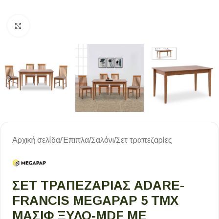
Κλικ για μεγέθυνση
Αρχική σελίδα
/
Έπιπλα
/
Σαλόνι
/
Σετ τραπεζαρίες
ΣΕΤ ΤΡΑΠΕΖΑΡΊΑΣ ADARE-
FRANCIS MEGAPAP 5 ΤΜΧ
ΜΑΣΊΦ ΞΎΛΟ-MDF ΜΕ