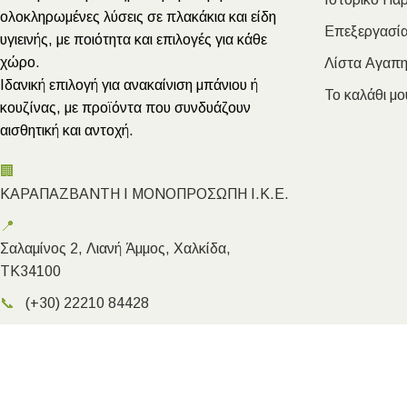
ολοκληρωμένες λύσεις σε πλακάκια και είδη
Επεξεργασία
υγιεινής, με ποιότητα και επιλογές για κάθε
χώρο.
Λίστα Αγαπ
Ιδανική επιλογή για ανακαίνιση μπάνιου ή
Το καλάθι μο
κουζίνας, με προϊόντα που συνδυάζουν
αισθητική και αντοχή.
🏢
ΚΑΡΑΠΑΖΒΑΝΤΗ Ι ΜΟΝΟΠΡΟΣΩΠΗ Ι.Κ.Ε.
📍
Σαλαμίνος 2, Λιανή Άμμος, Χαλκίδα,
ΤΚ34100
📞
(+30) 22210 84428
✉️
info@megakarapazvantis.gr
Megakarapazvantis.gr
- Copyright ©2026 | Created by Kyriak