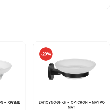
Ι NIGHT LUX MATT 60X120 ΠΡΩΤΗ
ΠΟΙΟΤΗΤΑ
αύρο ματ, μαρμάρινο εφέ, ρεκτιφιέ πλακίδιο πορσελάνης
-20%
N – ΧΡΩΜΕ
ΣΑΠΟΥΝΟΘΗΚΗ – OMICRON – ΜΑΥΡΟ
ΜΑΤ