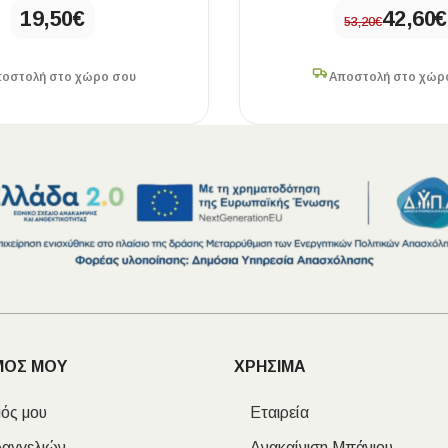
19,50
€
42,60
€
53,20
€
οστολή στο χώρο σου
Αποστολή στο χώρ
ΜΟΣ ΜΟΥ
ΧΡΗΣΙΜΑ
ός μου
Εταιρεία
ραγγελιών
Ανακαίνιση Μπάνιου