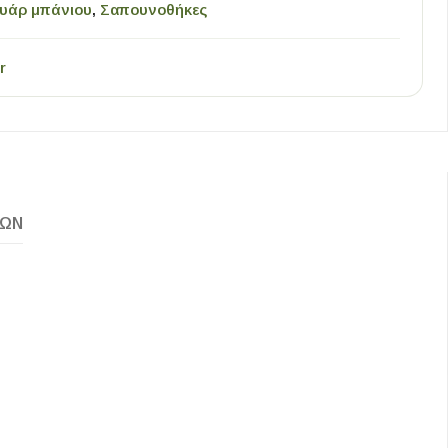
υάρ μπάνιου
,
Σαπουνοθήκες
r
ΚΏΝ