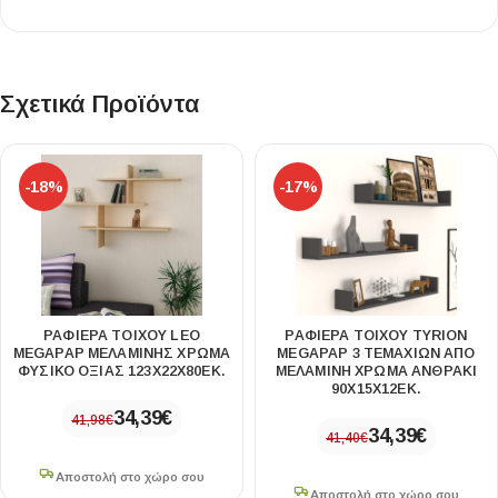
Σχετικά Προϊόντα
-18%
-17%
ΡΑΦΙΈΡΑ ΤΟΊΧΟΥ LEO
ΡΑΦΙΈΡΑ ΤΟΊΧΟΥ TYRION
MEGAPAP ΜΕΛΑΜΊΝΗΣ ΧΡΏΜΑ
MEGAPAP 3 ΤΕΜΑΧΊΩΝ ΑΠΌ
ΦΥΣΙΚΌ ΟΞΙΆΣ 123X22X80ΕΚ.
ΜΕΛΑΜΊΝΗ ΧΡΏΜΑ ΑΝΘΡΑΚΊ
90X15X12ΕΚ.
34,39
€
41,98
€
34,39
€
41,40
€
Αποστολή στο χώρο σου
Αποστολή στο χώρο σου