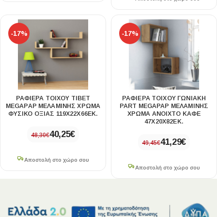
-17%
-17%
ΡΑΦΙΈΡΑ ΤΟΊΧΟΥ TIBET
ΡΑΦΙΈΡΑ ΤΟΊΧΟΥ ΓΩΝΙΑΚΉ
MEGAPAP ΜΕΛΑΜΊΝΗΣ ΧΡΏΜΑ
PART MEGAPAP ΜΕΛΑΜΊΝΗΣ
ΦΥΣΙΚΌ ΟΞΙΆΣ 119X22X66ΕΚ.
ΧΡΏΜΑ ΑΝΟΙΧΤΌ ΚΑΦΈ
47X20X82ΕΚ.
40,25
€
48,30
€
41,29
€
49,45
€
Αποστολή στο χώρο σου
Αποστολή στο χώρο σου