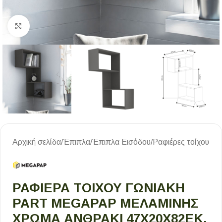
Κλικ για μεγέθυνση
Αρχική σελίδα
/
Έπιπλα
/
Έπιπλα Εισόδου
/
Ραφιέρες τοίχου
ΡΑΦΙΈΡΑ ΤΟΊΧΟΥ ΓΩΝΙΑΚΉ
PART MEGAPAP ΜΕΛΑΜΊΝΗΣ
ΧΡΏΜΑ ΑΝΘΡΑΚΊ 47X20X82ΕΚ.