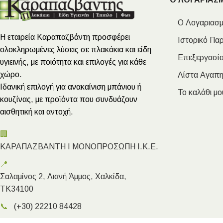
Ο Λογαριασμ
Η εταιρεία Καραπαζβάντη προσφέρει
Ιστορικό Πα
ολοκληρωμένες λύσεις σε πλακάκια και είδη
Επεξεργασία
υγιεινής, με ποιότητα και επιλογές για κάθε
χώρο.
Λίστα Αγαπ
Ιδανική επιλογή για ανακαίνιση μπάνιου ή
Το καλάθι μο
κουζίνας, με προϊόντα που συνδυάζουν
αισθητική και αντοχή.
🏢
ΚΑΡΑΠΑΖΒΑΝΤΗ Ι ΜΟΝΟΠΡΟΣΩΠΗ Ι.Κ.Ε.
📍
Σαλαμίνος 2, Λιανή Άμμος, Χαλκίδα,
ΤΚ34100
📞
(+30) 22210 84428