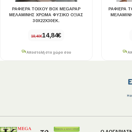
ΡΑΦΙΈΡΑ ΤΟΊΧΟΥ BOX MEGAPAP
ΡΑΦΙΈΡΑ Τ
ΜΕΛΑΜΊΝΗΣ ΧΡΏΜΑ ΦΥΣΙΚΌ ΟΞΙΆΣ
ΜΕΛΑΜΊΝΗ
30X22X30ΕΚ.
14,84
€
18,40
€
Αποστολή στο χώρο σου
Απ
Ο ΛΟΓΑΡΙΑΣ