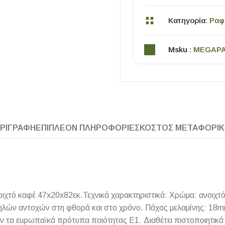
Κατηγορία:
Ραφι
Msku :
MEGAP
ΧΡΗΣΙΜΑ
ΡΙΓΡΑΦΉ
ΕΠΙΠΛΈΟΝ ΠΛΗΡΟΦΟΡΊΕΣ
ΚΌΣΤΟΣ ΜΕΤΑΦΟΡΙ
Οδηγός Αγοράς Πλακιδίων
Υπολογισμός Αποστατών -Κλίπς
ιχτό καφέ 47x20x82εκ.Τεχνικά χαρακτηριστικά: Χρώμα: ανοιχτό
ηλών αντοχών στη φθορά και στο χρόνο. Πάχος μελαμίνης: 18mm.
ούν τα ευρωπαϊκά πρότυπα ποιότητας Ε1. Διαθέτει πιστοποιητικ