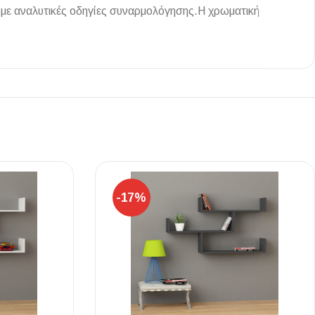
 με αναλυτικές οδηγίες συναρμολόγησης.Η χρωματική
Ι NIGHT LUX MATT 60X120 ΠΡΩΤΗ
ΠΟΙΟΤΗΤΑ
αύρο ματ, μαρμάρινο εφέ, ρεκτιφιέ πλακίδιο πορσελάνης
-17%