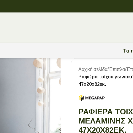
Tα π
Αρχική σελίδα
/
Έπιπλα
/
Έπ
Ραφιέρα τοίχου γωνιακ
47x20x82εκ.
ΡΑΦΙΈΡΑ ΤΟΊ
ΜΕΛΑΜΊΝΗΣ 
47X20X82ΕΚ.