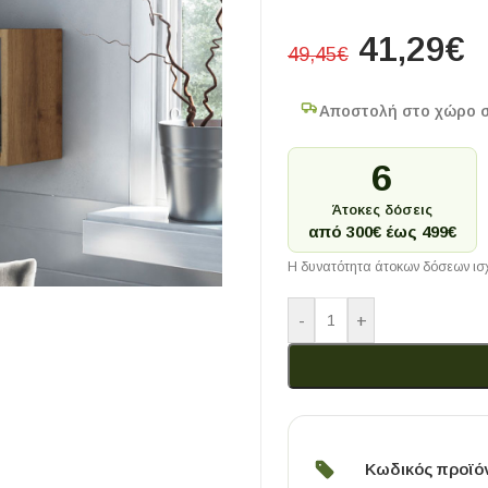
41,29
€
49,45
€
Αποστολή στο χώρο 
6
Άτοκες δόσεις
από 300€ έως 499€
Η δυνατότητα άτοκων δόσεων ισχ
-
+
Κωδικός προϊό