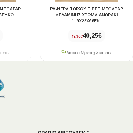
T MEGAPAP
ΡΑΦΙΈΡΑ ΤΟΊΧΟΥ TIBET MEGAPAP
ΛΕΥΚΌ
ΜΕΛΑΜΊΝΗΣ ΧΡΏΜΑ ΑΝΘΡΑΚΊ
119X22X66ΕΚ.
40,25
€
48,30
€
ο σου
Αποστολή στο χώρο σου
ΩΡΑΡΙΟ ΛΕΙΤΟΥΡΓΙΑΣ