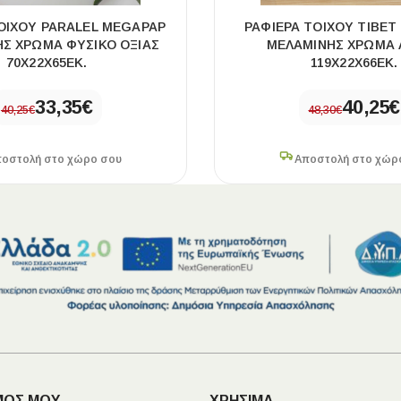
ΟΊΧΟΥ PARALEL MEGAPAP
ΡΑΦΙΈΡΑ ΤΟΊΧΟΥ TIBE
Σ ΧΡΏΜΑ ΦΥΣΙΚΌ ΟΞΙΆΣ
ΜΕΛΑΜΊΝΗΣ ΧΡΏΜΑ 
70X22X65ΕΚ.
119X22X66ΕΚ.
33,35
€
40,25
€
40,25
€
48,30
€
οστολή στο χώρο σου
Αποστολή στο χώρ
ΜΟΣ ΜΟΥ
ΧΡΗΣΙΜΑ