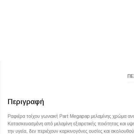
ΕΙΔΟΣ ΠΛΑΚΙΔΙΩΝ
ΥΦΟΣ ΠΛΑΚΙΔΙΩΝ
ΠΕ
Κουζίνας
Πέτρα
Εσωτερικού Χώρου
Ξύλο
Εξωτερικού Χώρου
Τσιμέντο
Περιγραφή
Ντεκόρ - Μπάνιου
Μάρμαρο
Ραφιέρα τοίχου γωνιακή Part Megapap μελαμίνης χρώμα ανο
Τοίχου - Δαπέδου Μπάνιου
Κατασκευασμένη από μελαμίνη εξαιρετικής ποιότητας και υψ
Πισίνας
την υγεία, δεν περιέχουν καρκινογόνες ουσίες και ακολουθ