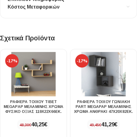
Κόστος Μεταφορικών
Σχετικά Προϊόντα
-17%
-17%
ΡΑΦΙΈΡΑ ΤΟΊΧΟΥ TIBET
ΡΑΦΙΈΡΑ ΤΟΊΧΟΥ ΓΩΝΙΑΚΉ
MEGAPAP ΜΕΛΑΜΊΝΗΣ ΧΡΏΜΑ
PART MEGAPAP ΜΕΛΑΜΊΝΗΣ
ΦΥΣΙΚΌ ΟΞΙΆΣ 119X22X66ΕΚ.
ΧΡΏΜΑ ΑΝΘΡΑΚΊ 47X20X82ΕΚ.
40,25
€
41,29
€
48,30
€
49,45
€