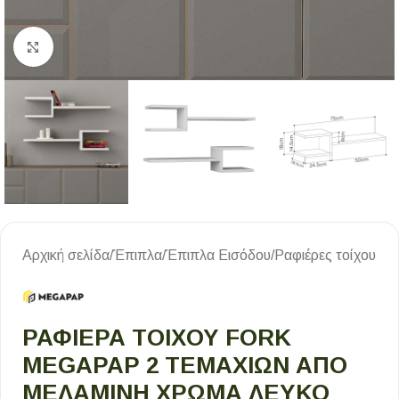
Κλικ για μεγέθυνση
Αρχική σελίδα
/
Έπιπλα
/
Έπιπλα Εισόδου
/
Ραφιέρες τοίχου
ΡΑΦΙΈΡΑ ΤΟΊΧΟΥ FORK
MEGAPAP 2 ΤΕΜΑΧΊΩΝ ΑΠΌ
ΜΕΛΑΜΊΝΗ ΧΡΏΜΑ ΛΕΥΚΌ