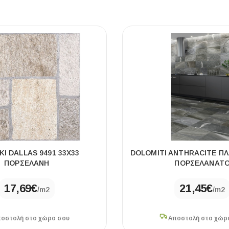
Ι DALLAS 9491 33Χ33
DOLOMITI ANTHRACITE ΠΛ
ΠΟΡΣΕΛΑΝΗ
ΠΟΡΣΕΛΑΝΑΤ
17,69
€
21,45
€
/m2
/m2
οστολή στο χώρο σου
Αποστολή στο χώρ