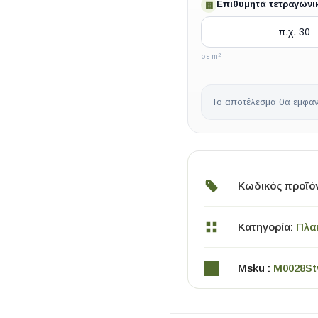
Επιθυμητά τετραγωνι
▦
σε m²
Το αποτέλεσμα θα εμφαν
ΧΡΗΣΙΜΑ
Κωδικός προϊό
Οδηγός Αγοράς Πλακιδίων
Υπολογισμός Αποστατών -Κλίπς
Κατηγορία:
Πλα
Msku :
M0028St