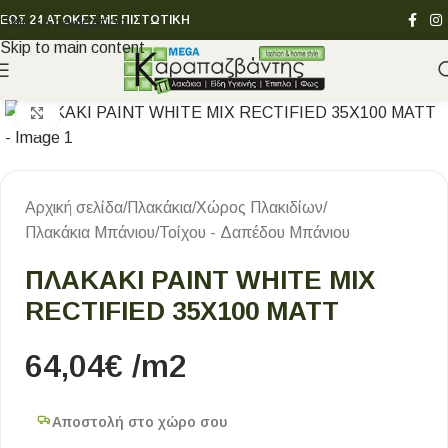
ΕΩΣ 24 ΑΤΟΚΕΣ ΜΕ ΠΙΣΤΩΤΙΚΗ
Skip to navigation
Skip to main content
Κλικ για μεγέθυνση
Αρχική σελίδα
/
Πλακάκια
/
Χώρος Πλακιδίων
/
Πλακάκια Μπάνιου
/
Τοίχου - Δαπέδου Μπάνιου
ΠΛΑΚΑΚΙ PAINT WHITE MIX
RECTIFIED 35X100 MATT
64,04
€
/m2
Αποστολή στο χώρο σου