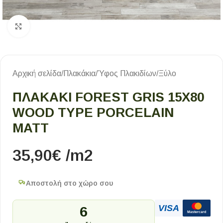
Κλικ για μεγέθυνση
Αρχική σελίδα
/
Πλακάκια
/
Ύφος Πλακιδίων
/
Ξύλο
ΠΛΑΚΑΚΙ FOREST GRIS 15X80
WOOD TYPE PORCELAIN
MATT
35,90
€
/m2
Αποστολή στο χώρο σου
VISA
6
Mastercard