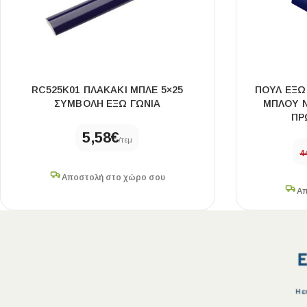
RC525K01 ΠΛΑΚΑΚΙ ΜΠΛΕ 5×25
ΠΟΥΛ ΕΞΩ 
ΣΥΜΒΟΛΗ ΕΞΩ ΓΩΝΙΑ
ΜΠΛΟΥ Ν
ΠΡ
5,58
€
/τεμ
4
Αποστολή στο χώρο σου
Απ