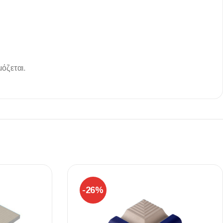
όζεται.
-26%