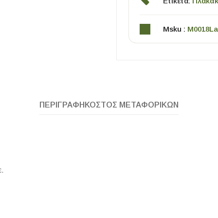
Ετικέτα:
Πλακάκ
Msku :
M0018La
ΠΕΡΙΓΡΑΦΉ
ΚΌΣΤΟΣ ΜΕΤΑΦΟΡΙΚΏΝ
ΧΡΗΣΙΜΑ
Οδηγός Αγοράς Πλακιδίων
Υπολογισμός Αποστατών -Κλίπς
ε.