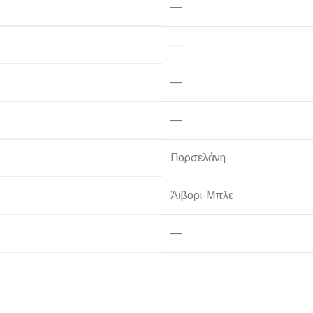
—
—
ΠΛΑΚΑΚ
—
—
Μοντέρνο μ
ΔΕΣ ΤΟ
Πορσελάνη
Άϊβορι-Μπλε
—