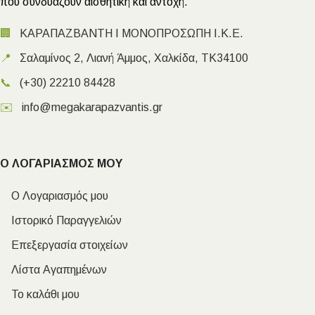
που συνδυάζουν αισθητική και αντοχή.
🏢
ΚΑΡΑΠΑΖΒΑΝΤΗ Ι ΜΟΝΟΠΡΟΣΩΠΗ Ι.Κ.Ε.
📍
Σαλαμίνος 2, Λιανή Άμμος, Χαλκίδα, ΤΚ34100
📞
(+30) 22210 84428
✉️
info@megakarapazvantis.gr
Ο ΛΟΓΑΡΙΑΣΜΟΣ ΜΟΥ
Ο Λογαριασμός μου
Ιστορικό Παραγγελιών
Επεξεργασία στοιχείων
Λίστα Αγαπημένων
Το καλάθι μου