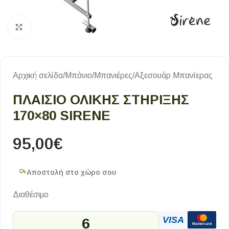
Κλικ για μεγέθυνση
Αρχική σελίδα
/
Μπάνιο
/
Μπανιέρες
/
Αξεσουάρ Μπανίερας
ΠΛΑΊΣΙΟ ΟΛΙΚΉΣ ΣΤΉΡΙΞΗΣ
170×80 SIRENE
95,00
€
Αποστολή στο χώρο σου
Διαθέσιμο
VISA
6
Mastercard