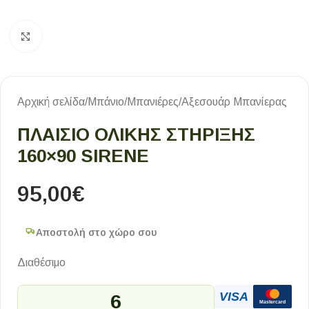
Κλικ για μεγέθυνση
Αρχική σελίδα
/
Μπάνιο
/
Μπανιέρες
/
Αξεσουάρ Μπανίερας
ΠΛΑΊΣΙΟ ΟΛΙΚΉΣ ΣΤΉΡΙΞΗΣ
160×90 SIRENE
95,00
€
Αποστολή στο χώρο σου
Διαθέσιμο
VISA
6
Mastercard