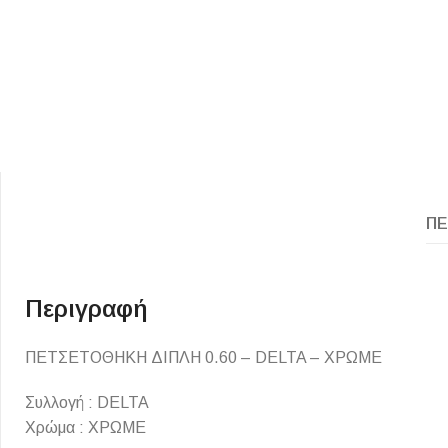
ΠΕ
ΕΙΔΟΣ ΠΛΑΚΙΔΙΩΝ
ΥΦΟΣ ΠΛΑΚΙΔΙΩΝ
Κουζίνας
Πέτρα
Εσωτερικού Χώρου
Ξύλο
Περιγραφή
Εξωτερικού Χώρου
Τσιμέντο
ΠΕΤΣΕΤΟΘΗΚΗ ΔΙΠΛΗ 0.60 – DELTA – ΧΡΩΜΕ
Ντεκόρ - Μπάνιου
Μάρμαρο
Τοίχου - Δαπέδου Μπάνιου
Συλλογή : DELTA
Χρώμα : ΧΡΩΜΕ
Πισίνας