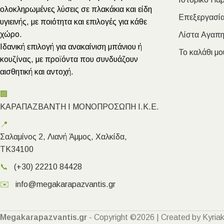
ολοκληρωμένες λύσεις σε πλακάκια και είδη
Επεξεργασία
υγιεινής, με ποιότητα και επιλογές για κάθε
χώρο.
Λίστα Αγαπ
Ιδανική επιλογή για ανακαίνιση μπάνιου ή
Το καλάθι μο
κουζίνας, με προϊόντα που συνδυάζουν
αισθητική και αντοχή.
🏢
ΚΑΡΑΠΑΖΒΑΝΤΗ Ι ΜΟΝΟΠΡΟΣΩΠΗ Ι.Κ.Ε.
📍
Σαλαμίνος 2, Λιανή Άμμος, Χαλκίδα,
ΤΚ34100
📞
(+30) 22210 84428
✉️
info@megakarapazvantis.gr
Megakarapazvantis.gr
- Copyright ©2026 | Created by Kyriak