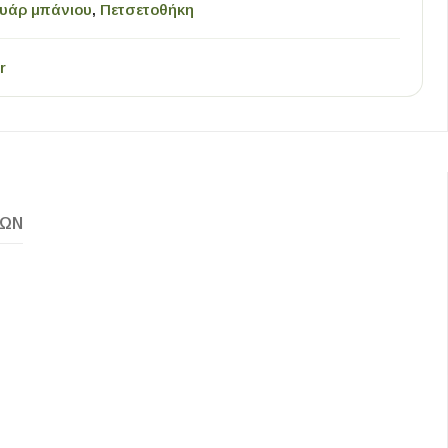
υάρ μπάνιου
,
Πετσετοθήκη
r
ΚΏΝ