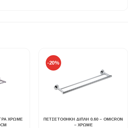
Ι NIGHT LUX MATT 60X120 ΠΡΩΤΗ
ΠΟΙΟΤΗΤΑ
αύρο ματ, μαρμάρινο εφέ, ρεκτιφιέ πλακίδιο πορσελάνης
-20%
ΤΡΑ ΧΡΩΜΈ
ΠΕΤΣΕΤΟΘΗΚΗ ΔΙΠΛΗ 0.60 – OMICRON
0CM
– ΧΡΩΜΕ