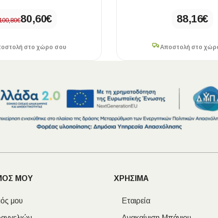
80,60
€
88,16
€
100,80
€
οστολή στο χώρο σου
Αποστολή στο χώρ
ΜΟΣ ΜΟΥ
ΧΡΗΣΙΜΑ
ός μου
Εταιρεία
ραγγελιών
Ανακαίνιση Μπάνιου