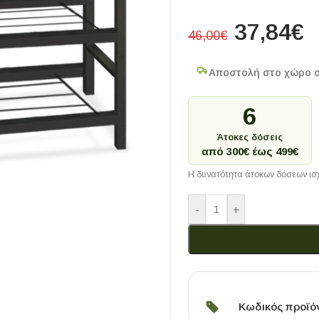
37,84
€
46,00
€
Αποστολή στο χώρο 
6
Άτοκες δόσεις
από 300€ έως 499€
Η δυνατότητα άτοκων δόσεων ισχ
-
+
Κωδικός προϊό