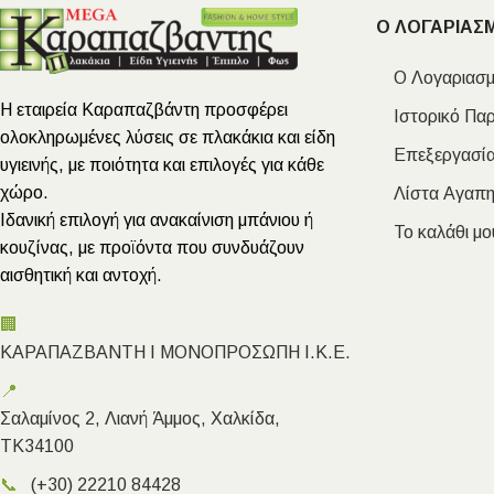
Ο ΛΟΓΑΡΙΑΣ
Ο Λογαριασμ
Η εταιρεία Καραπαζβάντη προσφέρει
Ιστορικό Πα
ολοκληρωμένες λύσεις σε πλακάκια και είδη
Επεξεργασία
υγιεινής, με ποιότητα και επιλογές για κάθε
χώρο.
Λίστα Αγαπ
Ιδανική επιλογή για ανακαίνιση μπάνιου ή
Το καλάθι μο
κουζίνας, με προϊόντα που συνδυάζουν
αισθητική και αντοχή.
🏢
ΚΑΡΑΠΑΖΒΑΝΤΗ Ι ΜΟΝΟΠΡΟΣΩΠΗ Ι.Κ.Ε.
📍
Σαλαμίνος 2, Λιανή Άμμος, Χαλκίδα,
ΤΚ34100
📞
(+30) 22210 84428