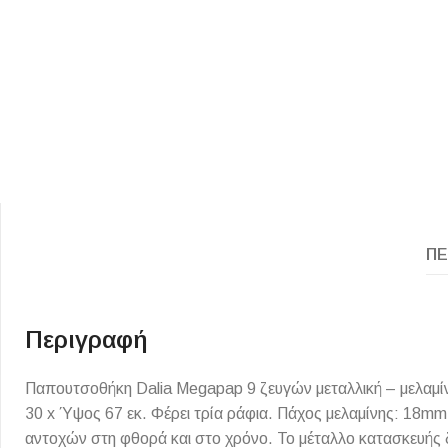
ΕΙΔΟΣ ΠΛΑΚΙΔΙΩΝ
ΥΦΟΣ ΠΛΑΚΙΔΙΩΝ
ΠΕ
Κουζίνας
Πέτρα
Εσωτερικού Χώρου
Ξύλο
Εξωτερικού Χώρου
Τσιμέντο
Περιγραφή
Ντεκόρ - Μπάνιου
Μάρμαρο
Παπουτσοθήκη Dalia Megapap 9 ζευγών μεταλλική – μελαμίν
Τοίχου - Δαπέδου Μπάνιου
30 x Ύψος 67 εκ. Φέρει τρία ράφια. Πάχος μελαμίνης: 18m
Πισίνας
αντοχών στη φθορά και στο χρόνο. Το μέταλλο κατασκευής δε