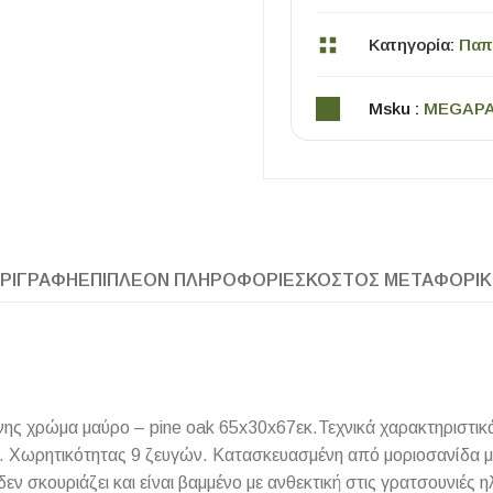
Κατηγορία:
Παπ
Msku :
MEGAP
ΧΡΗΣΙΜΑ
ΡΙΓΡΑΦΉ
ΕΠΙΠΛΈΟΝ ΠΛΗΡΟΦΟΡΊΕΣ
ΚΌΣΤΟΣ ΜΕΤΑΦΟΡΙ
Οδηγός Αγοράς Πλακιδίων
Υπολογισμός Αποστατών -Κλίπς
ης χρώμα μαύρο – pine oak 65x30x67εκ.Τεχνικά χαρακτηριστικ
m. Χωρητικότητας 9 ζευγών. Κατασκευασμένη από μοριοσανίδα 
ν σκουριάζει και είναι βαμμένο με ανθεκτική στις γρατσουνιές 