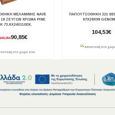
ΟΘΉΚΗ ΜΕΛΑΜΊΝΗΣ NAVE
ΠΑΠΟΥΤΣΟΘΉΚΗ 221 ΒΈ
18 ΖΕΥΓΏΝ ΧΡΏΜΑ PINE
67X28X99 GENO
K 73,6X24X110ΕΚ.
104,53
€
90,85
€
109,25
€
Αποστολή στο χώρ
οστολή στο χώρο σου