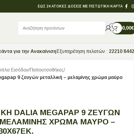
ΕΩΣ 24 ΑΤΟΚΕΣ ΔΟΣΕΙΣ ΜΕ ΠΙΣΤΩΤΙΚΗ ΚΑΡΤΑ
0,00
€
άντα για την Ανακαίνιση
Εξυπηρέτηση πελατών :
22210 844
ιπλα Εισόδου
/
Παπουτσοθήκες
/
gapap 9 ζευγών μεταλλική – μελαμίνης χρώμα μαύρο
Η DALIA MEGAPAP 9 ΖΕΥΓΏΝ
 ΜΕΛΑΜΊΝΗΣ ΧΡΏΜΑ ΜΑΎΡΟ –
30X67ΕΚ.