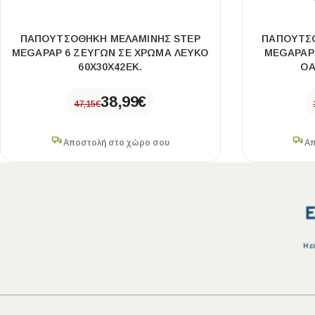
ΠΑΠΟΥΤΣΟΘΉΚΗ ΜΕΛΑΜΊΝΗΣ STEP
ΠΑΠΟΥΤΣ
MEGAPAP 6 ΖΕΥΓΏΝ ΣΕ ΧΡΏΜΑ ΛΕΥΚΌ
MEGAPAP 
60X30X42ΕΚ.
OA
38,99
€
47,15
€
Αποστολή στο χώρο σου
Απ