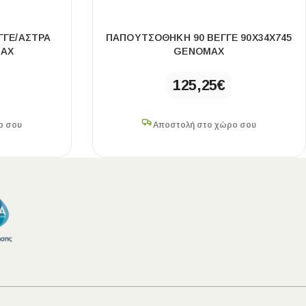
ΓΓΕ/ΆΣΤΡΑ
ΠΑΠΟΥΤΣΟΘΉΚΗ 90 ΒΈΓΓΕ 90X34X745
MAX
GENOMAX
125,25
€
ο σου
Αποστολή στο χώρο σου