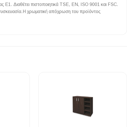
τας Ε1. Διαθέτει πιστοποιητικά TSE, EN, ISO 9001 και FSC.
ή συσκευασία.Η χρωματική απόχρωση του προϊόντος
Ι NIGHT LUX MATT 60X120 ΠΡΩΤΗ
ΠΟΙΟΤΗΤΑ
αύρο ματ, μαρμάρινο εφέ, ρεκτιφιέ πλακίδιο πορσελάνης