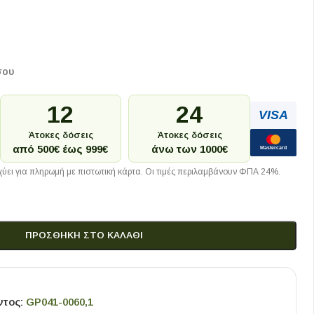
σου
12
24
VISA
Άτοκες δόσεις
Άτοκες δόσεις
από 500€ έως 999€
άνω των 1000€
Mastercard
ύει για πληρωμή με πιστωτική κάρτα. Οι τιμές περιλαμβάνουν ΦΠΑ 24%.
ΠΡΟΣΘΉΚΗ ΣΤΟ ΚΑΛΆΘΙ
ντος:
GP041-0060,1