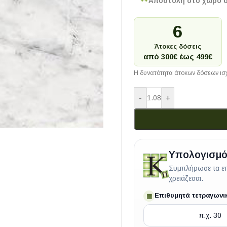
Αποστολή στο χώρο 
6
Άτοκες δόσεις
από 300€ έως 499€
Η δυνατότητα άτοκων δόσεων ισχ
-
+
Υπολογισμό
Συμπλήρωσε τα επ
χρειάζεσαι.
Επιθυμητά τετραγωνι
▦