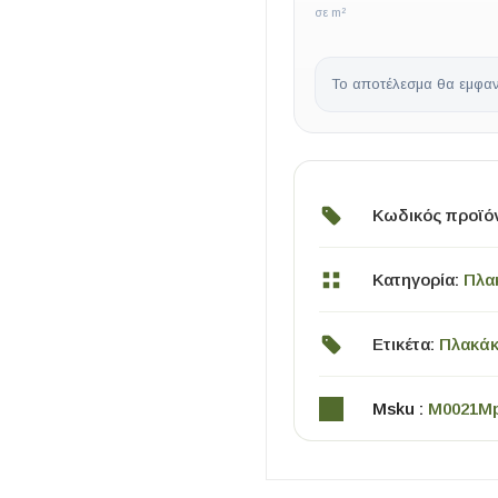
σε m²
Το αποτέλεσμα θα εμφαν
Κωδικός προϊό
ΧΡΗΣΙΜΑ
Κατηγορία:
Πλα
Οδηγός Αγοράς Πλακιδίων
Υπολογισμός Αποστατών -Κλίπς
Ετικέτα:
Πλακάκ
Msku :
M0021M