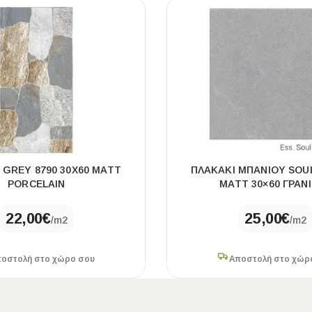
 GREY 8790 30X60 MATT
ΠΛΑΚΆΚΙ ΜΠΆΝΙΟΥ SOU
PORCELAIN
MATT 30×60 ΓΡΑΝ
22,00
€
25,00
€
/m2
/m2
οστολή στο χώρο σου
Αποστολή στο χώρ