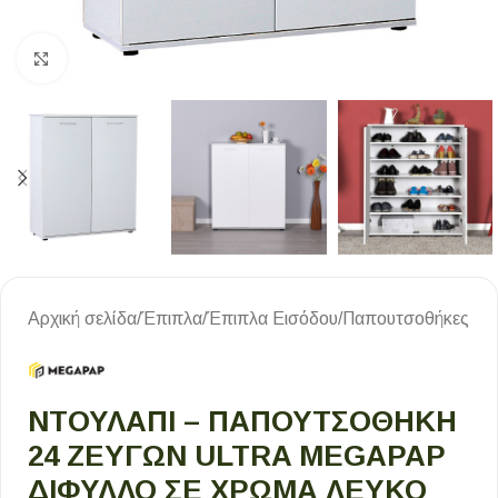
Κλικ για μεγέθυνση
Αρχική σελίδα
/
Έπιπλα
/
Έπιπλα Εισόδου
/
Παπουτσοθήκες
ΝΤΟΥΛΆΠΙ – ΠΑΠΟΥΤΣΟΘΉΚΗ
24 ΖΕΥΓΏΝ ULTRA MEGAPAP
ΔΊΦΥΛΛΟ ΣΕ ΧΡΏΜΑ ΛΕΥΚΌ