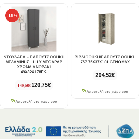
-19%
ΝΤΟΥΛΆΠΑ – ΠΑΠΟΥΤΣΟΘΉΚΗ
ΒΙΒΛΙΟΘΉΚΗ/ΠΑΠΟΥΤΣΟΘΉΚΗ
ΜΕΛΑΜΊΝΗΣ LILLY MEGAPAP
757 75X37X181 GENOMAX
ΧΡΏΜΑ ΑΝΘΡΑΚΊ
49X32X178ΕΚ.
204,52
€
120,75
€
149,50
€
Αποστολή στο χώρο σου
Αποστολή στο χώρο σου