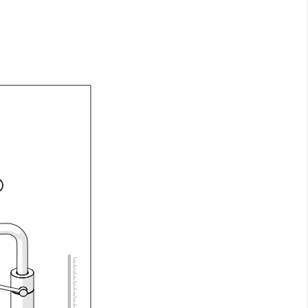
Ι NIGHT LUX MATT 60X120 ΠΡΩΤΗ
ΠΟΙΟΤΗΤΑ
αύρο ματ, μαρμάρινο εφέ, ρεκτιφιέ πλακίδιο πορσελάνης