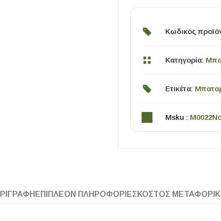
Κωδικός προϊό
Κατηγορία:
Μπα
Ετικέτα:
Μπαταρ
ΧΡΗΣΙΜΑ
Msku :
M0022N
Οδηγός Αγοράς Πλακιδίων
Υπολογισμός Αποστατών -Κλίπς
ΡΙΓΡΑΦΉ
ΕΠΙΠΛΈΟΝ ΠΛΗΡΟΦΟΡΊΕΣ
ΚΌΣΤΟΣ ΜΕΤΑΦΟΡΙ