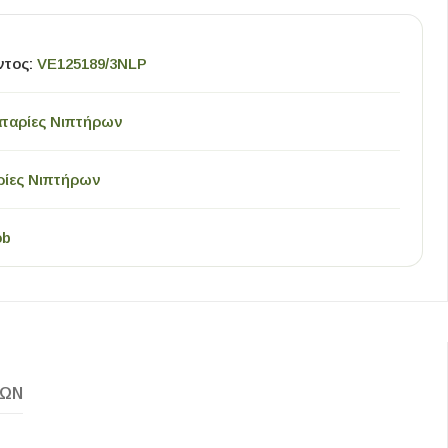
ντος:
VE125189/3NLP
ταρίες Νιπτήρων
ίες Νιπτήρων
ob
ΚΏΝ