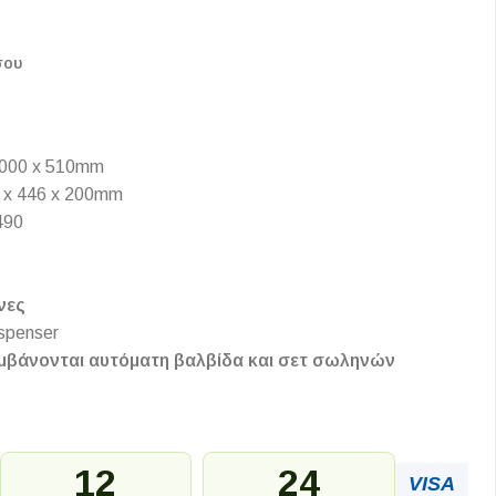
σου
1000 x 510mm
 x 446 x 200mm
490
νες
spenser
μβάνονται αυτόματη βαλβίδα και σετ σωληνών
12
24
VISA