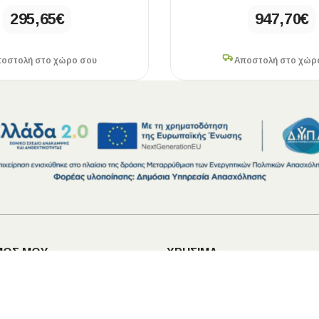
295,65
€
947,70
€
οστολή στο χώρο σου
Αποστολή στο χώρ
ΜΟΣ ΜΟΥ
ΧΡΗΣΙΜΑ
ός μου
Εταιρεία
ραγγελιών
Ανακαίνιση Μπάνιου