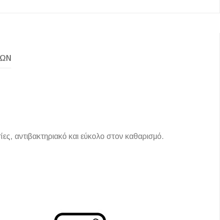
Ι NIGHT LUX MATT 60X120 ΠΡΩΤΗ
ΚΏΝ
ΠΟΙΟΤΗΤΑ
αύρο ματ, μαρμάρινο εφέ, ρεκτιφιέ πλακίδιο πορσελάνης
ίες, αντιβακτηριακό και εύκολο στον καθαρισμό.