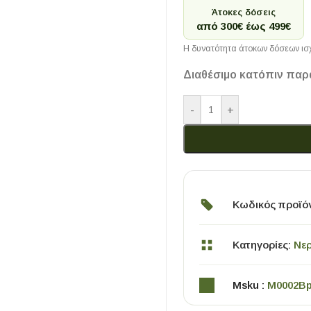
Άτοκες δόσεις
από 300€ έως 499€
Η δυνατότητα άτοκων δόσεων ισχ
Διαθέσιμο κατόπιν παρ
-
+
ΧΡΗΣΙΜΑ
Οδηγός Αγοράς Πλακιδίων
Κωδικός προϊό
Υπολογισμός Αποστατών -Κλίπς
Κατηγορίες:
Νερ
Msku :
M0002B