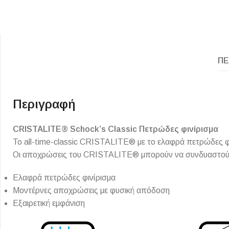
Επένδυσης Τοίχου
Ψηφίδες
Ειδικά Τεμάχια
ΠΕ
Περιγραφή
CRISTALITE® Schock’s Classic Πετρώδες φινίρισμα
Το all-time-classic CRISTALITE® με το ελαφρά πετρώδες φιν
Οι αποχρώσεις του CRISTALITE® μπορούν να συνδυαστούν ε
Ελαφρά πετρώδες φινίρισμα
Μοντέρνες αποχρώσεις με φυσική απόδοση
Εξαιρετική εμφάνιση