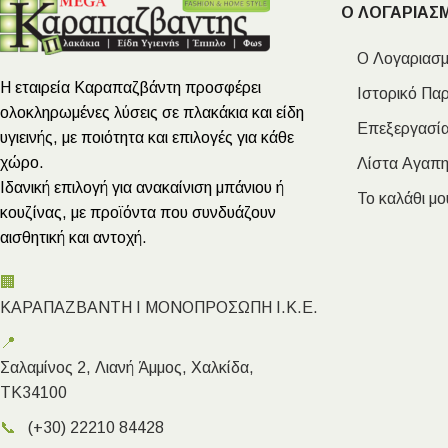
Ο ΛΟΓΑΡΙΑΣ
Ο Λογαριασμ
Η εταιρεία Καραπαζβάντη προσφέρει
Ιστορικό Πα
ολοκληρωμένες λύσεις σε πλακάκια και είδη
Επεξεργασία
υγιεινής, με ποιότητα και επιλογές για κάθε
χώρο.
Λίστα Αγαπ
Ιδανική επιλογή για ανακαίνιση μπάνιου ή
Το καλάθι μο
κουζίνας, με προϊόντα που συνδυάζουν
αισθητική και αντοχή.
🏢
ΚΑΡΑΠΑΖΒΑΝΤΗ Ι ΜΟΝΟΠΡΟΣΩΠΗ Ι.Κ.Ε.
📍
Σαλαμίνος 2, Λιανή Άμμος, Χαλκίδα,
ΤΚ34100
📞
(+30) 22210 84428