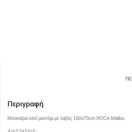
ΕΙΔΟΣ ΠΛΑΚΙΔΙΩΝ
ΥΦΟΣ ΠΛΑΚΙΔΙΩΝ
Κουζίνας
Πέτρα
ΠΕ
Εσωτερικού Χώρου
Ξύλο
Εξωτερικού Χώρου
Τσιμέντο
Περιγραφή
Ντεκόρ - Μπάνιου
Μάρμαρο
Τοίχου - Δαπέδου Μπάνιου
Μπανιέρα από μαντέμι με λαβές 160x70cm ROCA Malibu.
Πισίνας
ΔΙΑΣΤΑΣΕΙΣ: