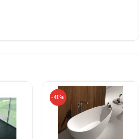
Ι NIGHT LUX MATT 60X120 ΠΡΩΤΗ
ΠΟΙΟΤΗΤΑ
αύρο ματ, μαρμάρινο εφέ, ρεκτιφιέ πλακίδιο πορσελάνης
-41%