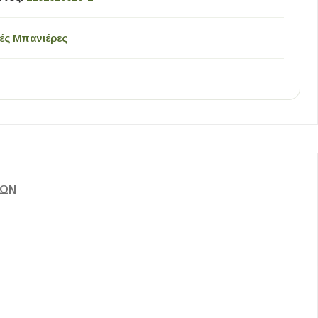
ές Μπανιέρες
ΚΏΝ