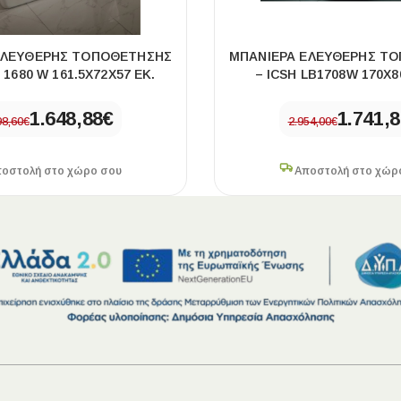
ΕΛΕΎΘΕΡΗΣ ΤΟΠΟΘΈΤΗΣΗΣ
ΜΠΑΝΙΈΡΑ ΕΛΕΎΘΕΡΗΣ Τ
 1680 W 161.5X72X57 ΕΚ.
– ICSH LB1708W 170X8
1.648,88
€
1.741,
98,60
€
2.954,00
€
οστολή στο χώρο σου
Αποστολή στο χώρ