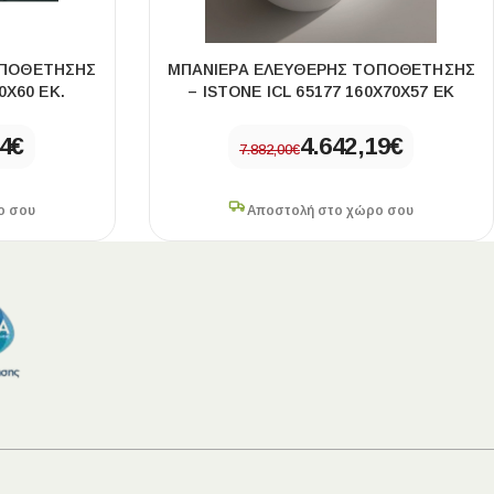
ΟΠΟΘΈΤΗΣΗΣ
ΜΠΑΝΙΈΡΑ ΕΛΕΎΘΕΡΗΣ ΤΟΠΟΘΈΤΗΣΗΣ
0X60 ΕΚ.
– ISTONE ICL 65177 160X70X57 ΕΚ
84
€
4.642,19
€
7.882,00
€
ο σου
Αποστολή στο χώρο σου