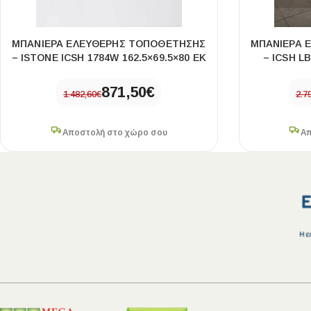
ΜΠΑΝΙΈΡΑ ΕΛΕΎΘΕΡΗΣ ΤΟΠΟΘΈΤΗΣΗΣ
ΜΠΑΝΙΈΡΑ 
– ISTONE ICSH 1784W 162.5×69.5×80 ΕΚ
– ICSH LB
871,50
€
1.482,60
€
2.7
Αποστολή στο χώρο σου
Απ