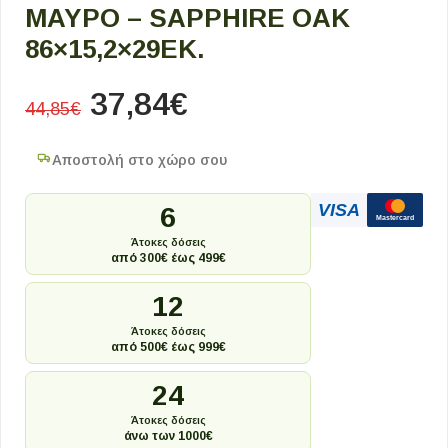
ΜΑΎΡΟ – SAPPHIRE OAK
86×15,2×29ΕΚ.
37,84
€
44,85
€
Αποστολή στο χώρο σου
VISA
6
Mastercard
Άτοκες δόσεις
από 300€ έως 499€
12
Άτοκες δόσεις
από 500€ έως 999€
24
Άτοκες δόσεις
άνω των 1000€