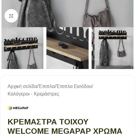
Κλικ για μεγέθυνση
Αρχική σελίδα
/
Έπιπλα
/
Έπιπλα Εισόδου
/
Καλόγεροι - Κρεμάστρες
ΚΡΕΜΆΣΤΡΑ ΤΟΊΧΟΥ
WELCOME MEGAPAP ΧΡΏΜΑ