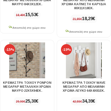
MEGAPAP ΜΕΤΑΛΛΙΚΉ ΧΡΏΜΑ
MEGAPAP ΑΠΌ ΜΕΛΑΜΊΝΗ
ΜΑΎΡΟ 84X3X12ΕΚ.
ΧΡΏΜΑ ΚΑΠΝΙΣΤΉ ΚΑΡΥΔΙΆ
80X11X18ΕΚ.
15,53
€
18,40
€
18,29
€
21,85
€
Αποστολή στο χώρο σου
Αποστολή στο χώρο σου
-15%
-19%
ΚΡΕΜΆΣΤΡΑ ΤΟΊΧΟΥ PONPON
ΚΡΕΜΆΣΤΡΑ ΤΟΊΧΟΥ WAVE
MEGAPAP ΜΕΤΑΛΛΙΚΉ ΧΡΏΜΑ
MEGAPAP ΑΠΌ ΜΕΛΑΜΊΝΗ
ΜΑΎΡΟ 22X5X94ΕΚ.
ΧΡΏΜΑ ΛΕΥΚΌ 64X4X81ΕΚ.
25,30
€
34,39
€
29,90
€
42,55
€