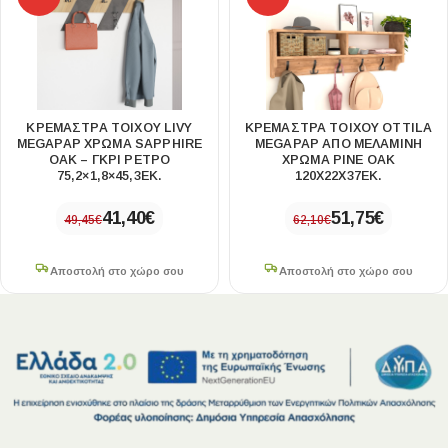
ΚΡΕΜΆΣΤΡΑ ΤΟΊΧΟΥ LIVY
ΚΡΕΜΆΣΤΡΑ ΤΟΊΧΟΥ OTTILA
MEGAPAP ΧΡΏΜΑ SAPPHIRE
MEGAPAP ΑΠΌ ΜΕΛΑΜΊΝΗ
OAK – ΓΚΡΙ ΡΕΤΡΌ
ΧΡΏΜΑ PINE OAK
75,2×1,8×45,3ΕΚ.
120X22X37ΕΚ.
41,40
€
51,75
€
49,45
€
62,10
€
Αποστολή στο χώρο σου
Αποστολή στο χώρο σου