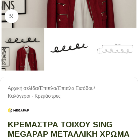
Κλικ για μεγέθυνση
Αρχική σελίδα
/
Έπιπλα
/
Έπιπλα Εισόδου
/
Καλόγεροι - Κρεμάστρες
ΚΡΕΜΆΣΤΡΑ ΤΟΊΧΟΥ SING
MEGAPAP ΜΕΤΑΛΛΙΚΉ ΧΡΏΜΑ