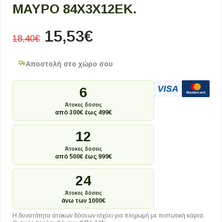
ΜΑΎΡΟ 84X3X12ΕΚ.
15,53
€
18,40
€
Αποστολή στο χώρο σου
VISA
6
Mastercard
Άτοκες δόσεις
από 300€ έως 499€
12
Άτοκες δόσεις
από 500€ έως 999€
24
Άτοκες δόσεις
άνω των 1000€
Η δυνατότητα άτοκων δόσεων ισχύει για πληρωμή με πιστωτική κάρτα.