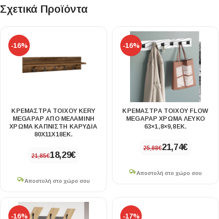
Σχετικά Προϊόντα
-16%
-16%
ΚΡΕΜΆΣΤΡΑ ΤΟΊΧΟΥ KERY
ΚΡΕΜΆΣΤΡΑ ΤΟΊΧΟΥ FLOW
MEGAPAP ΑΠΌ ΜΕΛΑΜΊΝΗ
MEGAPAP ΧΡΏΜΑ ΛΕΥΚΌ
ΧΡΏΜΑ ΚΑΠΝΙΣΤΉ ΚΑΡΥΔΙΆ
63×1,8×9,8ΕΚ.
80X11X18ΕΚ.
21,74
€
25,88
€
18,29
€
21,85
€
Αποστολή στο χώρο σου
Αποστολή στο χώρο σου
-16%
-17%