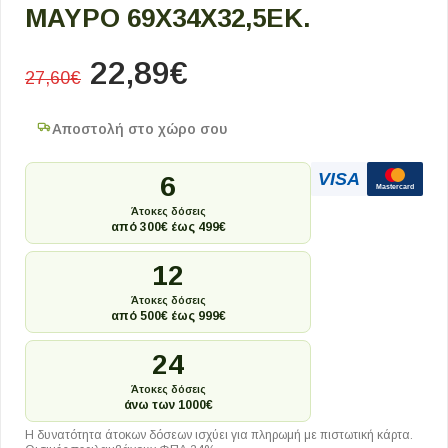
ΜΑΎΡΟ 69X34X32,5ΕΚ.
22,89
€
27,60
€
Αποστολή στο χώρο σου
VISA
6
Mastercard
Άτοκες δόσεις
από 300€ έως 499€
12
Άτοκες δόσεις
από 500€ έως 999€
24
Άτοκες δόσεις
άνω των 1000€
Η δυνατότητα άτοκων δόσεων ισχύει για πληρωμή με πιστωτική κάρτα.