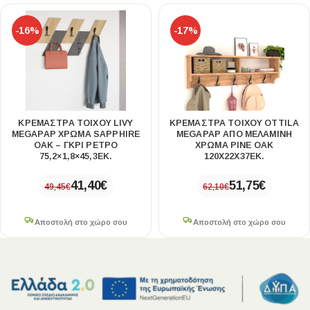
-16%
-17%
ΚΡΕΜΆΣΤΡΑ ΤΟΊΧΟΥ LIVY
ΚΡΕΜΆΣΤΡΑ ΤΟΊΧΟΥ OTTILA
MEGAPAP ΧΡΏΜΑ SAPPHIRE
MEGAPAP ΑΠΌ ΜΕΛΑΜΊΝΗ
OAK – ΓΚΡΙ ΡΕΤΡΌ
ΧΡΏΜΑ PINE OAK
75,2×1,8×45,3ΕΚ.
120X22X37ΕΚ.
41,40
€
51,75
€
49,45
€
62,10
€
Αποστολή στο χώρο σου
Αποστολή στο χώρο σου