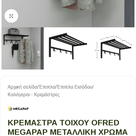
Κλικ για μεγέθυνση
Αρχική σελίδα
/
Έπιπλα
/
Έπιπλα Εισόδου
/
Καλόγεροι - Κρεμάστρες
ΚΡΕΜΆΣΤΡΑ ΤΟΊΧΟΥ OFRED
MEGAPAP ΜΕΤΑΛΛΙΚΉ ΧΡΏΜΑ